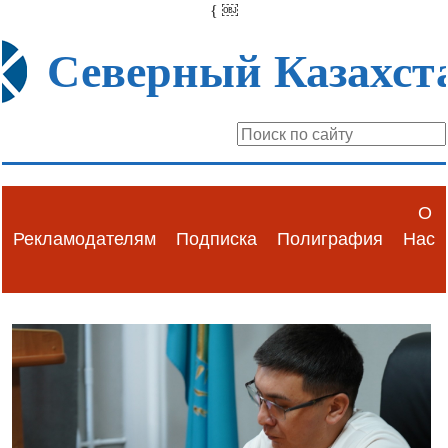
{
￼
Северный Казахст
О
Рекламодателям
Подписка
Полиграфия
Нас