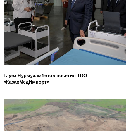
Гауез Нурмухамбетов посетил ТОО
«КазахМедИмпорт»