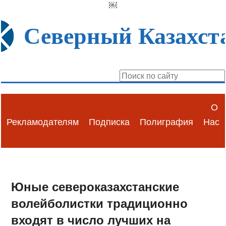
￼
Северный Казахст
О
Рекламодателям
Подписка
Полиграфия
Нас
Юные североказахстанские
волейболистки традиционно
входят в число лучших на