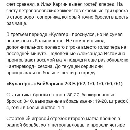
счет сравнял, а Илья Каргин вывел гостей вперед. На
счету петропавловских хоккеистов скромные три броска
в створ ворот соперника, который точно бросал в шесть
раз чаще.
В третьем периоде «Кулагер» проснулся, но не сумел
реализовать большинство. Не помог и выход
дополнительного полевого игрока вместо голкипера на
последней минуте. Подопечные Александра Истомина
проигрывают восьмой матч подряд и еще раз обновляю
«антирекорд» сезона. До текущей серии они
проигрывали не больше шести раз кряду.
«Кулагер» - «Бейбарыс» 2:3 Б (0:2, 1:0, 1:0, 0:0, 0:1)
Статистика: броски в створ: 30-27, блокированные
броски: 3-10, выигранные вбрасывания: 19-28, штраф: 8
4, голы в большинстве: 1-1.
Стартовый игровой отрезок второго матча прошел в
равной борьбе, хотя петропавловцы и провели четыре