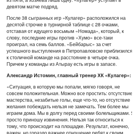
девятом матче подряд.
После 38 сыгранных игр «Кулагер» расположился на
десятой строчке в турнирной таблице с 28 очками,
отставая от идущего восьмым «Номада», который, к
слову, последние игры против «Хумо» все-таки
проиграл, на семь баллов. «Бейбарыс» за счет
успешного выступления в Петропавловске приблизился
к столичной команде на расстояние в четыре очка.
Причем у команды из Атырау есть игры в запасе.
Александр Истомин, главный тренер ХК «Кулагер»:
«Ситуация, в которую мы попали, мягко говоря, не
совсем положительная. Можно все простить: отсутствие
мастерства, незабитые голы, еще что-то, но отсутствие
желания побеждать нельзя не замечать. Тем более мы
играем дома. Мы в долгу перед своими болельщиками. 
просто приношу извинения. Нельзя так относиться к
тому, что происходит на площадке. Результат, конечно,
важен, но гораздо важнее отношение ребят к своим