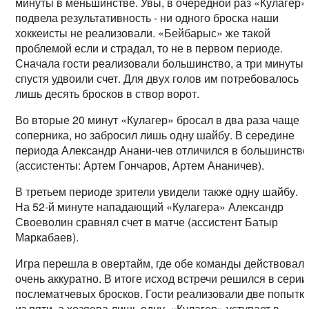
минуты в меньшинстве. Увы, в очередной раз «Кулагер»
подвела результативность - ни одного броска наши
хоккеисты не реализовали. «Бейбарыс» же такой
проблемой если и страдал, то не в первом периоде.
Сначала гости реализовали большинство, а три минуты
спустя удвоили счет. Для двух голов им потребовалось
лишь десять бросков в створ ворот.
Во вторые 20 минут «Кулагер» бросал в два раза чаще
соперника, но забросил лишь одну шайбу. В середине
периода Александр Анани-чев отличился в большинств
(ассистенты: Артем Гончаров, Артем Ананичев).
В третьем периоде зрители увидели также одну шайбу.
На 52-й минуте нападающий «Кулагера» Александр
Своеволин сравнял счет в матче (ассистент Батыр
Маркабаев).
Игра перешла в овертайм, где обе команды действовал
очень аккуратно. В итоге исход встречи решился в серии
послематчевых бросков. Гости реализовали две попытк
из пяти, а хозяева лишь одну. «Кулагер» уступает в