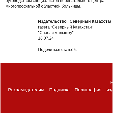
руководством специалистов перинатального центра
многопрофильной областной больницы.
Издательство "Северный Казахстан
газета "Северный Казахстан"
"Спасли малышку"
18.07.24
Поделиться статьёй:
Н
Рекламодателям
Подписка
Полиграфия
из