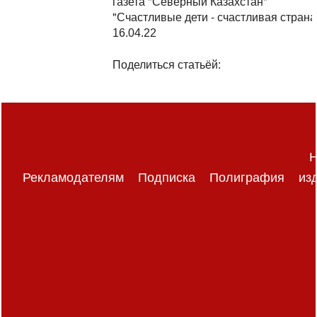
газета "Северный Казахстан"
"Счастливые дети - счастливая страна
16.04.22
Поделиться статьёй:
Н
Рекламодателям
Подписка
Полиграфия
из