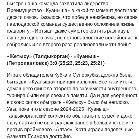
быстро наша команда захватила лидерство.
Преимущество «Куаныша» в какой-то момент достигало
десяти очков. Казалось, что победа неизбежна, но серия
павлодарской команды существенно осложнила жизнь
фавориту. «Иртыш» даже сумел сократить разницу в
счете до одного очка, но петропавловские волейболистк
собрались и со второго раза реализовали матч-пойнт.
«Жетысу» (Талдыкорган) - «Куаныш»
(Петропавловск) 3:0 (25:23, 25:23, 25:21)
Игра с обладателем Кубка и Суперкубка должна была
быть для «Куаныша» принципиальной. Все-таки итоги
домашнего финала второго по значимости внутреннего
турнира были еще свежи в памяти. Да и для уверенност
в своих силах обыграть «Жетысу» было бы неплохо.
Увы, пока что в сезоне 2024-2025 «Куаныш»
талдыкорганский коллектив обыграть не сумел и даже
одну партию не выиграл, как ранее в большинстве игр
против праймового «Алтая». Хотя играли подопечные
Азамата Есимова достойно.