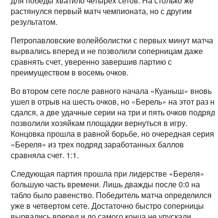
для победы хватило четырех сетов. На столько же
растянулся первый матч чемпионата, но с другим
результатом.
Петропавловские волейболистки с первых минут матча
вырвались вперед и не позволили соперницам даже
сравнять счет, уверенно завершив партию с
преимуществом в восемь очков.
Во втором сете после равного начала «Куаныш» вновь
ушел в отрыв на шесть очков, но «Берель» на этот раз н
сдался, а две удачные серии на три и пять очков подряд
позволили хозяйкам площадки вернуться в игру.
Концовка прошла в равной борьбе, но очередная серия
«Береля» из трех подряд заработанных баллов
сравняла счет. 1:1.
Следующая партия прошла при лидерстве «Береля»
большую часть времени. Лишь дважды после 0:0 на
табло было равенство. Победитель матча определился
уже в четвертом сете. Достаточно быстро соперницы
вырвались вперед и до самого конца не упускали