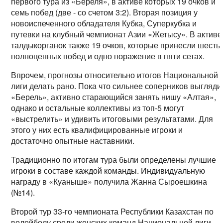
первого тура из «Береля», в активе которых 19 очков и
семь побед (две - со счетом 3:2). Вторая позиция у
новоиспеченного обладателя Кубка, Суперкубка и
путевки на клубный чемпионат Азии «Жетысу». В активе
талдыкорганок также 19 очков, которые принесли шесть
полноценных побед и одно поражение в пяти сетах.
Впрочем, прогнозы относительно итогов Национальной
лиги делать рано. Пока что сильнее соперников выгляди
«Берель», активно старающийся занять нишу «Алтая»,
однако и остальные коллективы из топ-5 могут
«выстрелить» и удивить итоговыми результатами. Для
этого у них есть квалифицированные игроки и
достаточно опытные наставники.
Традиционно по итогам тура были определены лучшие
игроки в составе каждой команды. Индивидуальную
награду в «Куаныше» получила Жанна Сыроешкина
(№14).
Второй тур 33-го чемпионата Республики Казахстан по
волейболу среди женских команд Национальной лиги