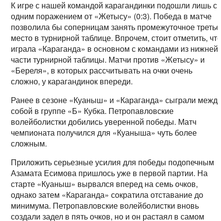
К игре с нашей командой карагандинки подошли лишь с
одним поражением от «Жетысу» (0:3). Победа в матче
позволила бы соперницам занять промежуточное третье
место в турнирной таблице. Впрочем, стоит отметить, чт
играла «Караганда» в основном с командами из нижней
части турнирной таблицы. Матчи против «Жетысу» и
«Береля», в которых рассчитывать на очки очень
сложно, у карагандинок впереди.
Ранее в сезоне «Куаныш» и «Караганда» сыграли межд
собой в группе «Б» Кубка. Петропавловские
волейболистки добились уверенной победы. Матч
чемпионата получился для «Куаныша» чуть более
сложным.
Приложить серьезные усилия для победы подопечным
Азамата Есимова пришлось уже в первой партии. На
старте «Куаныш» вырвался вперед на семь очков,
однако затем «Караганда» сократила отставание до
минимума. Петропавловские волейболистки вновь
создали задел в пять очков, но и он растаял в самом