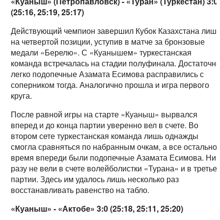
«Куаныш» (Петропавловск) - «Туран» (Туркестан) 3:0
(25:16, 25:19, 25:17)
Действующий чемпион завершил Кубок Казахстана лиш
на четвертой позиции, уступив в матче за бронзовые
медали «Берелю». С «Куанышем» туркестанская
команда встречалась на стадии полуфинала. Достаточн
легко подопечные Азамата Есимова расправились с
соперником тогда. Аналогично прошла и игра первого
круга.
После равной игры на старте «Куаныш» вырвался
вперед и до конца партии уверенно вел в счете. Во
втором сете туркестанская команда лишь однажды
смогла сравняться по набранным очкам, а все остально
время впереди были подопечные Азамата Есимова. Ни
разу не вели в счете волейболистки «Турана» и в третье
партии. Здесь им удалось лишь несколько раз
восстанавливать равенство на табло.
«Куаныш» - «Актобе» 3:0 (25:18, 25:11, 25:20)