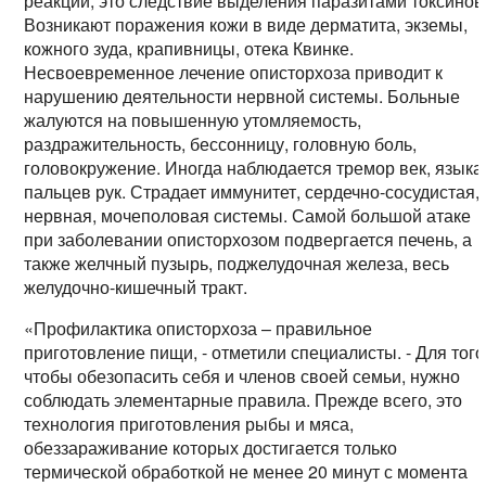
реакции, это следствие выделения паразитами токсинов
Возникают поражения кожи в виде дерматита, экземы,
кожного зуда, крапивницы, отека Квинке.
Несвоевременное лечение описторхоза приводит к
нарушению деятельности нервной системы. Больные
жалуются на повышенную утомляемость,
раздражительность, бессонницу, головную боль,
головокружение. Иногда наблюдается тремор век, языка
пальцев рук. Страдает иммунитет, сердечно-сосудистая,
нервная, мочеполовая системы. Самой большой атаке
при заболевании описторхозом подвергается печень, а
также желчный пузырь, поджелудочная железа, весь
желудочно-кишечный тракт.
«Профилактика описторхоза – правильное
приготовление пищи, - отметили специалисты. - Для того
чтобы обезопасить себя и членов своей семьи, нужно
соблюдать элементарные правила. Прежде всего, это
технология приготовления рыбы и мяса,
обеззараживание которых достигается только
термической обработкой не менее 20 минут с момента