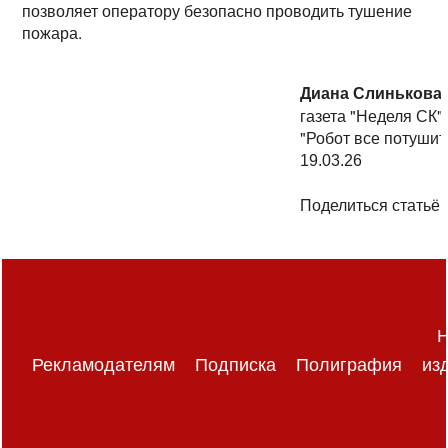
позволяет оператору безопасно проводить тушение
пожара.
Диана Слинькова
газета "Неделя СК"
"Робот все потушит
19.03.26
Поделиться статьёй
Н
Рекламодателям
Подписка
Полиграфия
из