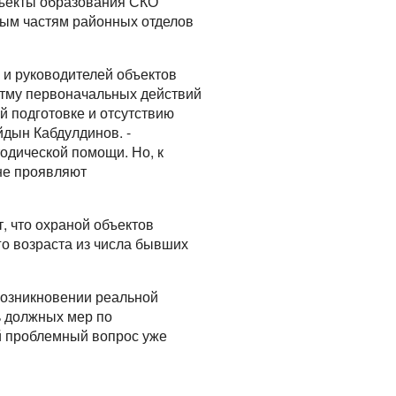
объекты образования СКО
ым частям районных отделов
р и руководителей объектов
итму первоначальных действий
й подготовке и отсутствию
йдын Кабдулдинов. -
одической помощи. Но, к
не проявляют
, что охраной объектов
о возраста из числа бывших
возникновении реальной
ть должных мер по
ый проблемный вопрос уже