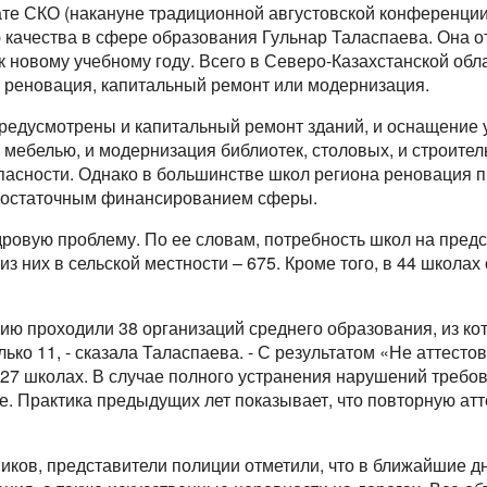
ате СКО (накануне традиционной августовской конференци
качества в сфере образования Гульнар Таласпаева. Она от
к новому учебному году. Всего в Северо-Казахстанской обл
я реновация, капитальный ремонт или модернизация.
предусмотрены и капитальный ремонт зданий, и оснащение 
ебелью, и модернизация библиотек, столовых, и строитель
пасности. Однако в большинстве школ региона реновация п
едостаточным финансированием сферы.
дровую проблему. По ее словам, потребность школ на пред
из них в сельской местности – 675. Кроме того, в 44 школа
цию проходили 38 организаций среднего образования, из ко
ько 11, - сказала Таласпаева. - С результатом «Не аттест
в 27 школах. В случае полного устранения нарушений треб
е. Практика предыдущих лет показывает, что повторную ат
ников, представители полиции отметили, что в ближайшие 