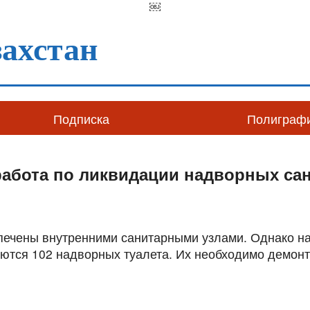
￼
ахстан
Подписка
Полиграф
работа по ликвидации надворных са
печены внутренними санитарными узлами. Однако на
аются 102 надворных туалета. Их необходимо демонт