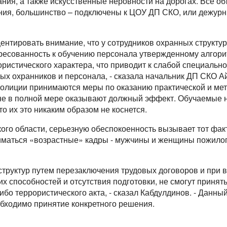
ания, а также искусственные неровности на дорогах. Все 
ия, большинство – подключены к ЦОУ ДП СКО, или дежурн
центировать внимание, что у сотрудников охранных структу
тересованность к обучению персонала утвержденному алгор
ористического характера, что приводит к слабой специально
х охранников и персонала, - сказала начальник ДП СКО А
олиции принимаются меры по оказанию практической и мет
не в полной мере оказывают должный эффект. Обучаемые 
то их это никаким образом не коснется.
ого области, серьезную обеспокоенность вызывает тот факт
маться «возрастные» кадры - мужчины и женщины пожилог
структур путем перезаключения трудовых договоров и при 
их способностей и отсутствия подготовки, не смогут приня
о террористического акта, - сказал Кабдулдинов. - Данн
обходимо принятие конкретного решения.