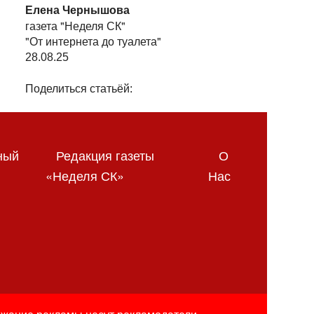
Елена Чернышова
газета "Неделя СК"
"От интернета до туалета"
28.08.25
Поделиться статьёй:
ный
Редакция газеты
О
«Неделя СК»
Нас