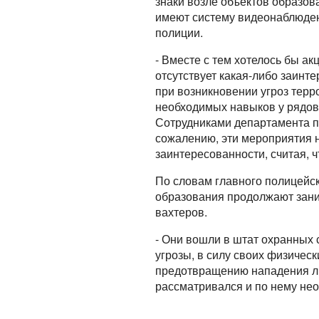
знаки возле объектов образов
имеют систему видеонаблюден
полиции.
- Вместе с тем хотелось бы ак
отсутствует какая-либо заин
при возникновении угроз терр
необходимых навыков у рядовы
Сотрудниками департамента п
сожалению, эти мероприятия 
заинтересованности, считая, ч
По словам главного полицейск
образования продолжают зани
вахтеров.
- Они вошли в штат охранных 
угрозы, в силу своих физическ
предотвращению нападения либ
рассматривался и по нему не