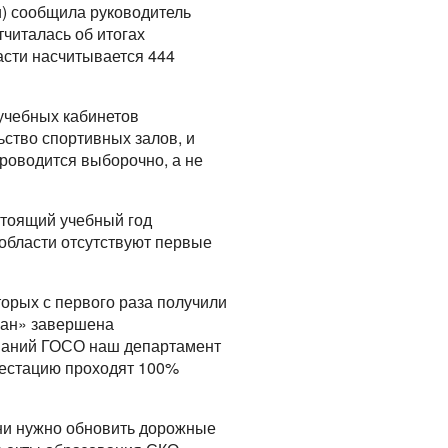
и) сообщила руководитель
читалась об итогах
асти насчитывается 444
учебных кабинетов
ство спортивных залов, и
роводится выборочно, а не
стоящий учебный год
х области отсутствуют первые
торых с первого раза получили
ован» завершена
ований ГОСО наш департамент
тестацию проходят 100%
дни нужно обновить дорожные