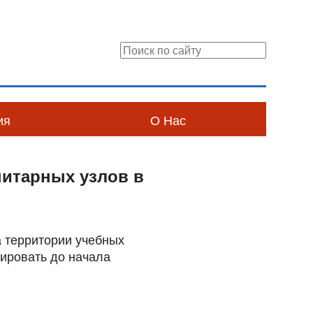
ия
О Нас
нитарных узлов в
 территории учебных
ировать до начала