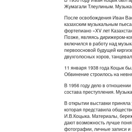
Жумагали Тлеулиным. Музыкан
После освобождения Иван Вас
казахским музыкальным пьеса
фортепиано «XV лет Казахстан
Позже, являясь дирижером-ком
включился в работу над музык
первоосновой будущей киргиз
двухголосных хоров, танцева
11 января 1938 года Коцык бы
Обвинение строилось на невня
В 1956 году дело в отношении
состава преступления. Музык
В открытии выставки приняла 
которая представила обществ
И.В.Коцыка. Материалы, бере
дают возможность лучше понят
фотографии, личные записи и