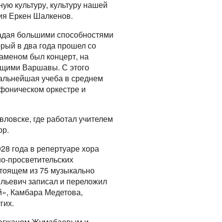
ую культуру, культуру нашей
ния Еркен Шалкенов.
ладая большими способностями
орый в два года прошел со
заменом был концерт, на
ащими Варшавы. С этого
Дальнейшая учеба в среднем
фоническом оркестре и
вловске, где работал учителем
ор.
928 года в репертуаре хора
но-просветительских
стоящем из 75 музыкально
ильевич записал и переложил
й», Камбара Медетова,
гих.
 Магжаном Жумабаевым и