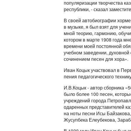
популяризации творчества каз
республики, - сказал замести
В своей автобиографии хорме
в музыке, я был взят для уче
мной теорию, гармонию, обучи
котором в марте 1908 года м
времени моей постоянной обя
учебном заведении, духовной
сочинением песен для хора».
Иван Коцык участвовал в Перв
пения педагогического техник
И.В.Коцык - автор сборника «5
было более 100 песен, которы
учреждений города Петропавло
одаренных представителей ка
на ноты песни Исы Байзакова
Жусупбека Елеубекова, Зараба
В 1930 году Иван Коцык был 