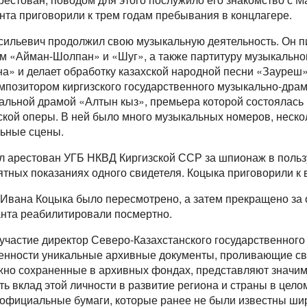
та приговорили к трем годам пребывания в концлагере.
ильевич продолжил свою музыкальную деятельность. Он п
м «Айман-Шолпан» и «Шуг», а также партитуру музыкально
а» и делает обработку казахской народной песни «Зауреш»
позитором киргизского государственного музыкально-драм
альной драмой «Алтын кыз», премьера которой состоялась 
ской оперы. В ней было много музыкальных номеров, неско
льные сцены.
л арестован УГБ НКВД Киргизской ССР за шпионаж в польз
тных показаниях одного свидетеля. Коцыка приговорили к
 Ивана Коцыка было пересмотрено, а затем прекращено за 
анта реабилитировали посмертно.
участие директор Северо-Казахстанского государственного
енности уникальные архивные документы, проливающие све
жно сохраненные в архивных фондах, представляют значим
ь вклад этой личности в развитие региона и страны в цел
 официальные бумаги, которые ранее не были известны шир