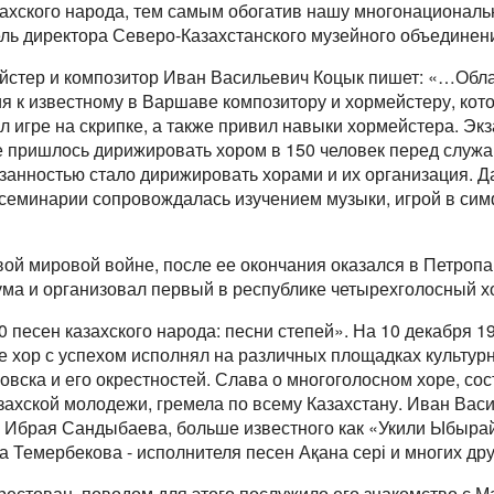
ахского народа, тем самым обогатив нашу многонациональн
тель директора Северо-Казахстанского музейного объедине
йстер и композитор Иван Васильевич Коцык пишет: «…Об
ния к известному в Варшаве композитору и хормейстеру, кот
л игре на скрипке, а также привил навыки хормейстера. Эк
не пришлось дирижировать хором в 150 человек перед служ
занностью стало дирижировать хорами и их организация. 
 семинарии сопровождалась изучением музыки, игрой в сим
ой мировой войне, после ее окончания оказался в Петропа
ума и организовал первый в республике четырехголосный х
0 песен казахского народа: песни степей». На 10 декабря 1
е хор с успехом исполнял на различных площадках культур
вска и его окрестностей. Слава о многоголосном хоре, со
захской молодежи, гремела по всему Казахстану. Иван Вас
, Ибрая Сандыбаева, больше известного как «Укили Ыбыра
 Темербекова - исполнителя песен Ақана сері и многих дру
арестован, поводом для этого послужило его знакомство с