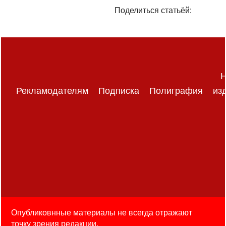
Поделиться статьёй:
Н
Рекламодателям
Подписка
Полиграфия
из
Опубликовнные материалы не всегда отражают
точку зрения редакции.