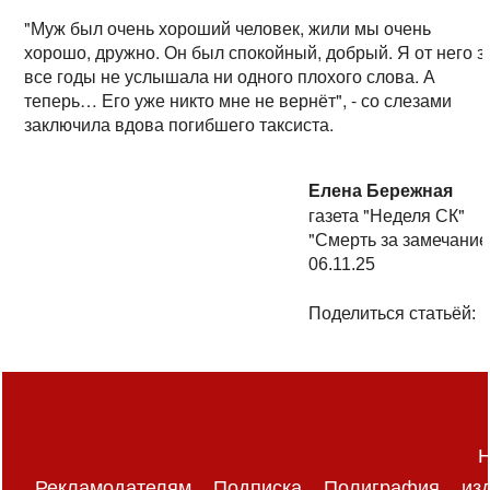
"Муж был очень хороший человек, жили мы очень
хорошо, дружно. Он был спокойный, добрый. Я от него з
все годы не услышала ни одного плохого слова. А
теперь… Его уже никто мне не вернёт", - со слезами
заключила вдова погибшего таксиста.
Елена Бережная
газета "Неделя СК"
"Смерть за замечание
06.11.25
Поделиться статьёй:
Н
Рекламодателям
Подписка
Полиграфия
из