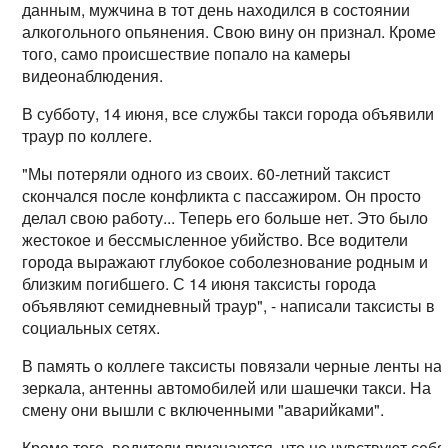
данным, мужчина в тот день находился в состоянии
алкогольного опьянения. Свою вину он признал. Кроме
того, само происшествие попало на камеры
видеонаблюдения.
В субботу, 14 июня, все службы такси города объявили
траур по коллеге.
"Мы потеряли одного из своих. 60-летний таксист
скончался после конфликта с пассажиром. Он просто
делал свою работу... Теперь его больше нет. Это было
жестокое и бессмысленное убийство. Все водители
города выражают глубокое соболезнование родным и
близким погибшего. С 14 июня таксисты города
объявляют семидневный траур", - написали таксисты в
социальных сетях.
В память о коллеге таксисты повязали черные ленты на
зеркала, антенны автомобилей или шашечки такси. На
смену они вышли с включенными "аварийками".
Кроме того, водители признаются, что не чувствуют себя