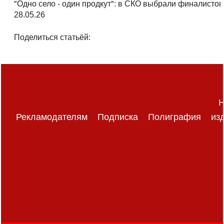
"Одно село - один продкут": в СКО выбрали финалистов
28.05.26
Поделиться статьёй:
Н
Рекламодателям
Подписка
Полиграфия
из