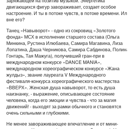
заряжающей на позитив музыкой. Энергетика
двигающихся фигур завораживает, создает особое
настроение. И ты в потоке чувств, в потоке времени. Ил
вне его?
Танец «Навыворот» - одно из сокровищ «Золотого
фонда» МСХ в исполнении старшего состава (Ольга
Минкина, Рустина Илюбаева, Самира Магавина, Лиза
Лопатина, Даша Черникова, Самира Сабдинова, Полин
Гонтарь, Тая Мажуга), получивший гран-при в
международном конкурсе «DANCE MANIA»,
международном хореографическом конкурсе «Жана
жулдыз», звание лауреата V Международного
фестиваля-конкурса хореографического мастерства
«ВВЕРХ». Женская душа навыворот, то есть душа
наизнанку, - выражение, описывающее состояние
человека, когда его эмоции и чувства - что за магия
движений! - выходят за рамки обычного и становятся
очень сильными и глубокими.
Не менее завораживающее впечатление и от мини-