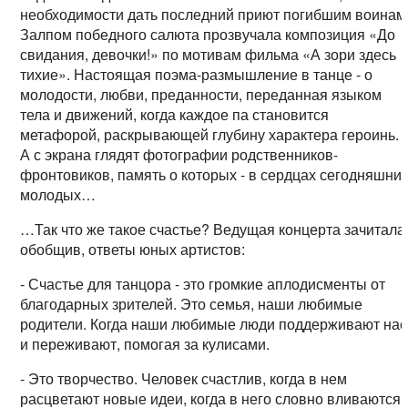
необходимости дать последний приют погибшим воинам
Залпом победного салюта прозвучала композиция «До
свидания, девочки!» по мотивам фильма «А зори здесь
тихие». Настоящая поэма-размышление в танце - о
молодости, любви, преданности, переданная языком
тела и движений, когда каждое па становится
метафорой, раскрывающей глубину характера героинь.
А с экрана глядят фотографии родственников-
фронтовиков, память о которых - в сердцах сегодняшни
молодых…
…Так что же такое счастье? Ведущая концерта зачитала
обобщив, ответы юных артистов:
- Счастье для танцора - это громкие аплодисменты от
благодарных зрителей. Это семья, наши любимые
родители. Когда наши любимые люди поддерживают нас
и переживают, помогая за кулисами.
- Это творчество. Человек счастлив, когда в нем
расцветают новые идеи, когда в него словно вливаются