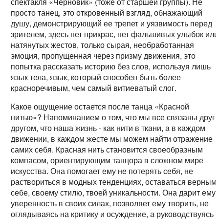
спектакля «Черновик» (тоже от старшей группы). Не
просто танец, это откровенный взгляд, обнажающий
душу, демонстрирующий ее трепет и уязвимость перед
зрителем, здесь нет прикрас, нет фальшивых улыбок или
натянутых жестов, только сырая, необработанная
эмоция, пропущенная через призму движения, это
попытка рассказать историю без слов, используя лишь
язык тела, язык, который способен быть более
красноречивым, чем самый витиеватый слог.
Какое ощущение остается после танца «Красной
нитью»? Напоминанием о том, что мы все связаны друг 
другом, что наша жизнь - как нити в ткани, а в каждом
движении, в каждом жесте мы можем найти отражение
самих себя. Красная нить становится своеобразным
компасом, ориентирующим танцора в сложном мире
искусства. Она помогает ему не потерять себя, не
раствориться в модных тенденциях, оставаться верным
себе, своему стилю, твоей уникальности. Она дарит ему
уверенность в своих силах, позволяет ему творить, не
оглядываясь на критику и осуждение, а руководствуясь