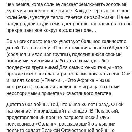
чем земля, когда солнце ласкает землю-мать золотыми
лучами и оживляет все живое. Каждое зернышко в свое
колыбели, чувствуя тепло, тянется к новой жизни. На ее
плодородной груди семя дает росток, наполняется силой
превращает все вокруг в золотое поле…
Во многих постановках участвует большое количество
детей. Так, на сцену «Против течения» вышло 66 детей
(средняя и младшая группы), поделившихся своими
эмоциями, умениями работать в команде - без
поддержки друга никак! Для самых юных танцы - это
прежде всего веселая игра, желание показать себя. Они
и шалят вовсю («Пчелки», «Это Африка!» из 68
«негритят»), создавая зрелищные игрища со всеми
неоспоримыми приметами счастливого детства.
Детства без войны. Той, что была 80 лет назад. О ней
напоминает и пришедший на концерт В.Пекарский,
представляющий военно-патриотический клуб
поисковиков «Саланг», рассказавший о значении
подвига солдат Великой Отечественной войны, о