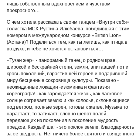
лишь собственным вдохновением и чувством
прекрасного…
О чем хотела рассказать своим танцем «Внутри себя»
солистка МСХ Рустина Илюбаева, победившая с этим
номером в международном конкурсе «British Lion»
(Астана)? Поделиться тем, как ты летишь, как птица в
воздухе, и тебе не хочется остановиться…
«Туған жер» - панорамный танец о родном крае,
широкой и бескрайней степи, земли, впитавшей пот и
кровь поколений, взрастившей героев и подарившей
миру бесценные сокровища культуры. Показано -
неожиданные локации -изюминка и фантазия
хореографа! - как зарождается жизнь, как ласковое
солнце согревает землю и как колосья, склоняющиеся
под ветром, полные зерен, готовы к жатве. Музыка то
нарастает, то затихает, словно шепот полей,
передающих из поколения в поколение мудрость
предков. Каждый шаг - это поклон земле, благодарность
за ее щедрость. Нет ничего более святого и священного,