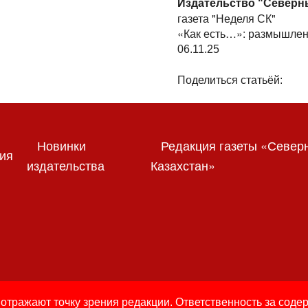
Издательство "Северн
газета "Неделя СК"
«Как есть…»: размышлен
06.11.25
Поделиться статьёй:
Новинки
Редакция газеты «Север
ия
издательства
Казахстан»
отражают точку зрения редакции. Ответственность за соде