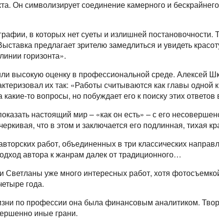
та. Он символизирует соединение камерного и бескрайнего,
рафии, в которых нет суеты и излишней постановочности. 
 Выставка предлагает зрителю замедлиться и увидеть красот
 линии горизонта».
ли высокую оценку в профессиональной среде. Алексей Ш
ктеризовал их так: «Работы считываются как главы одной 
а какие-то вопросы, но побуждает его к поиску этих ответов 
оказать настоящий мир – «как он есть» – с его несоверше
ркивая, что в этом и заключается его подлинная, тихая кр
авторских работ, объединенных в три классических направ
подход автора к жанрам далек от традиционного…
ми Светланы уже много интересных работ, хотя фотосъемко
четыре года.
изни по профессии она была финансовым аналитиком. Твор
вершенно иные грани.