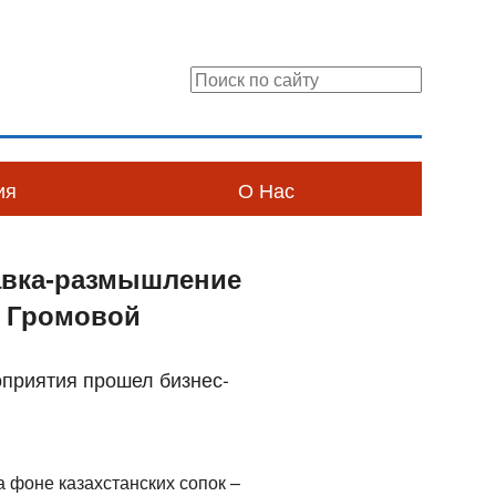
ия
О Нас
авка-размышление
ы Громовой
оприятия прошел бизнес-
а фоне казахстанских сопок –