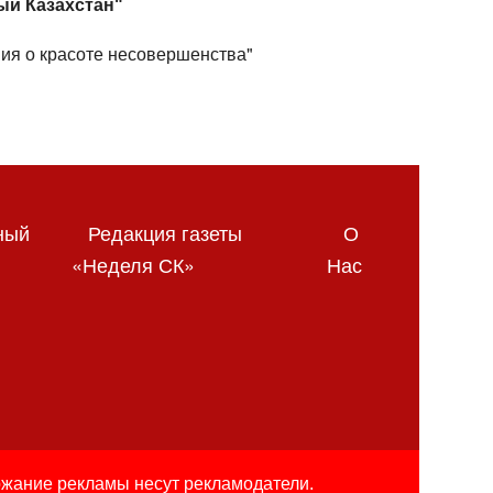
ый Казахстан"
ия о красоте несовершенства"
ный
Редакция газеты
О
«Неделя СК»
Нас
ржание рекламы несут рекламодатели.