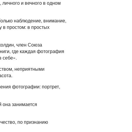
 личного и вечного в одном
Только наблюдение, внимание,
у в простом: в простых
колдин, член Союза
книги, где каждая фотография
в себе».
нством, неприятными
асота.
ления фотографии: портрет,
й она занимается
чество, по признанию