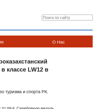
ия
О Нас
роказахстанский
в классе LW12 в
о туризма и спорта РК.
т 21:09.6. Серебряную медаль