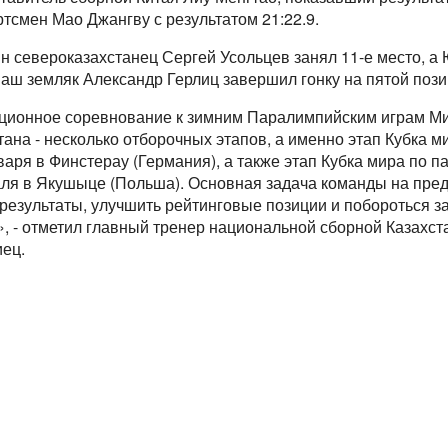
ртсмен Мао Джангву с результатом 21:22.9.
ин североказахстанец Сергей Усольцев занял 11-е место,
наш земляк Александр Герлиц завершил гонку на пятой пози
ационное соревнование к зимним Паралимпийским играм Ми
ана - несколько отборочных этапов, а именно этап Кубка 
нваря в Финстерау (Германия), а также этап Кубка мира по 
аля в Якушыце (Польша). Основная задача команды на пред
езультаты, улучшить рейтинговые позиции и побороться з
, - отметил главный тренер национальной сборной Казахс
ец.