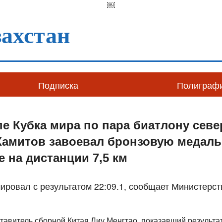
￼
ахстан
Подписка
Полиграф
пе Кубка мира по пара биатлону севе
амитов завоевал бронзовую медаль 
е на дистанции 7,5 км
ровал с результатом 22:09.1, сообщает Министерств
тавитель сборной Китая Лиу Менгтао, показавший результа