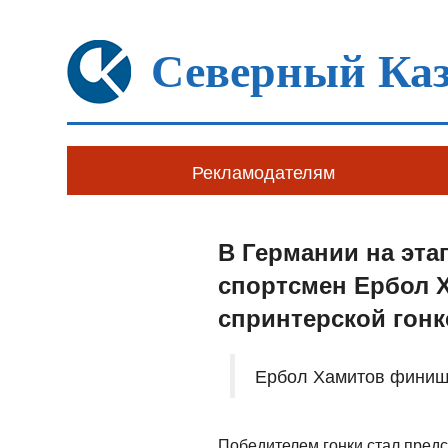
Северный Каз
Рекламодателям
В Германии на эта
спортсмен Ербол Х
спринтерской гонк
Ербол Хамитов финиши
Победителем гонки стал предс