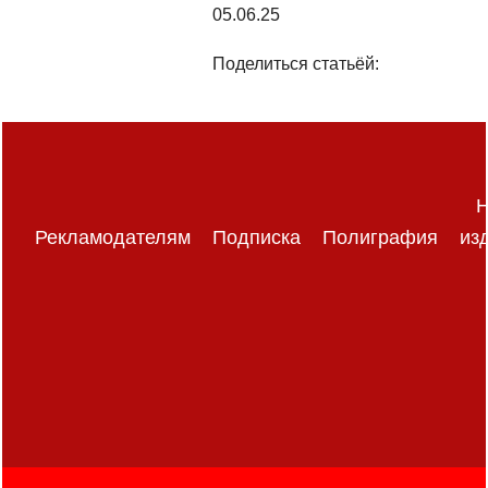
05.06.25
Поделиться статьёй:
Н
Рекламодателям
Подписка
Полиграфия
из