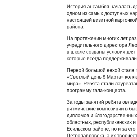
История ансамбля началась дес
одном из самых доступных нар
настоящей визитной карточкой
района.
На протяжении многих лет ра
учредительного директора Ле
в школе созданы условия для 
которые всегда поддерживали
Первой большой вехой стала п
«Светлый день 8 Марта» колле
мира». Ребята стали лауреата
программу гала-концерта.
За годы занятий ребята овлад
ритмические композиции в бы
дипломов и благодарственных
областных, республиканских и
Есильском районе, но и за ег
Петропавловска, а их творчес