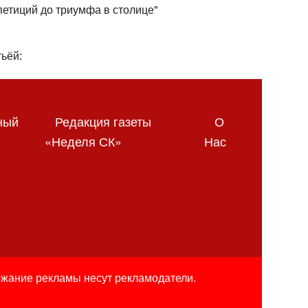
петиций до триумфа в столице"
ьёй:
ный
Редакция газеты
О
«Неделя СК»
Нас
ржание рекламы несут рекламодатели.