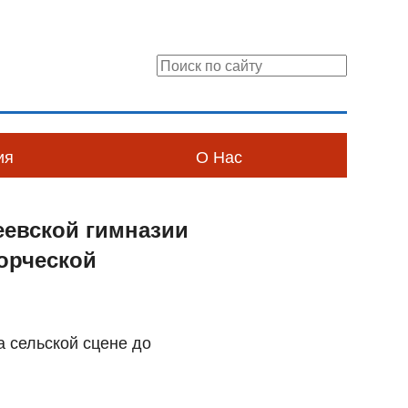
ия
О Нас
еевской гимназии
ворческой
а сельской сцене до