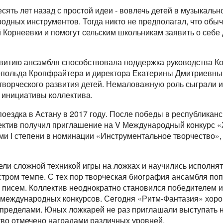
ять лет назад с простой идеи - вовлечь детей в музыкальн
одных инструментов. Тогда никто не предполагал, что обы
 Корнеевки и помогут сельским школьникам заявить о себе
звитию ансамбля способствовала поддержка руководства Ко
опольда Кропфрайтера и директора Екатерины Дмитриевны
творческого развития детей. Немаловажную роль сыграли и
 инициативы коллектива.
оездка в Астану в 2017 году. После победы в республикан
ктив получил приглашение на V Международный конкурс «Ж
ми I степени в номинации «Инструментальное творчество»,
ели сложной техникой игры на ложках и научились исполн
стром темпе. С тех пор творческая биография ансамбля по
 писем. Коллектив неоднократно становился победителем 
 международных конкурсов. Сегодня «Ритм-Фантазия» хоро
о пределами. Юных ложкарей не раз приглашали выступать 
тво отмечено наградами различных уровней.