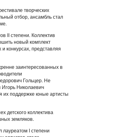
фестивале творческих
ьный отбор, ансамбль стал
ме.
в II степени. Коллектив
пошить новый комплект
 и конкурсах, представляя
кренне заинтересованных в
оводители
едорович Гольцер. Не
и Игорь Николаевич
ря их поддержке юные артисты
ех детского коллектива
шных земляков.
 лауреатом I степени