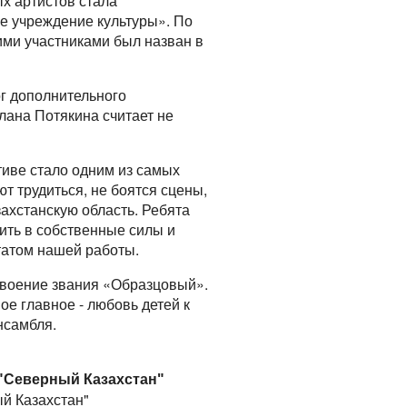
х артистов стала
ее учреждение культуры». По
гими участниками был назван в
ог дополнительного
лана Потякина считает не
ктиве стало одним из самых
т трудиться, не боятся сцены,
ахстанскую область. Ребята
ить в собственные силы и
татом нашей работы.
исвоение звания «Образцовый».
ое главное - любовь детей к
нсамбля.
"Северный Казахстан"
ый Казахстан"