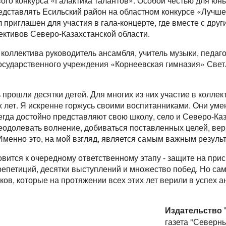
го конкурса «Галактика талантов». Особой честью для юны
едставлять Есильский район на областном конкурсе «Лучш
 приглашен для участия в гала-концерте, где вместе с дру
ективов Северо-Казахстанской области.
оллектива руководитель ансамбля, учитель музыки, педаг
осударственного учреждения «Корнеевская гимназия» Свет
ь прошли десятки детей. Для многих из них участие в колле
лет. Я искренне горжусь своими воспитанниками. Они умею
егда достойно представляют свою школу, село и Северо-Каз
реодолевать волнение, добиваться поставленных целей, вер
Именно это, на мой взгляд, является самым важным резуль
вится к очередному ответственному этапу - защите на пр
репетиций, десятки выступлений и множество побед. Но сам
ков, которые на протяжении всех этих лет верили в успех а
Издательство 
газета "Северн