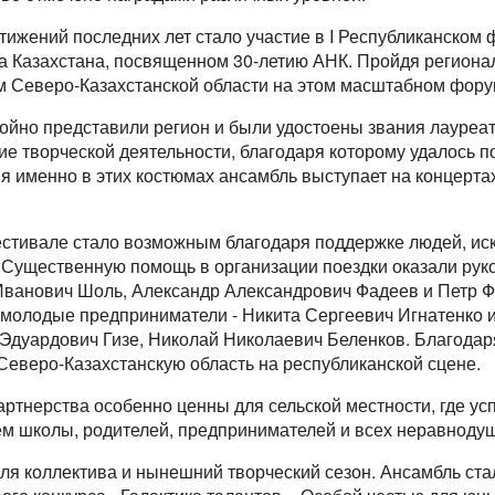
ижений последних лет стало участие в I Республиканском 
а Казахстана, посвященном 30-летию АНК. Пройдя регионал
 Северо-Казахстанской области на этом масштабном фору
ойно представили регион и были удостоены звания лауреато
ие творческой деятельности, благодаря которому удалось 
я именно в этих костюмах ансамбль выступает на концертах
естивале стало возможным благодаря поддержке людей, ис
. Существенную помощь в организации поездки оказали рук
ванович Шоль, Александр Александрович Фадеев и Петр Ф
е молодые предприниматели - Никита Сергеевич Игнатенко 
 Эдуардович Гизе, Николай Николаевич Беленков. Благода
Северо-Казахстанскую область на республиканской сцене.
ртнерства особенно ценны для сельской местности, где усп
м школы, родителей, предпринимателей и всех неравноду
я коллектива и нынешний творческий сезон. Ансамбль стал