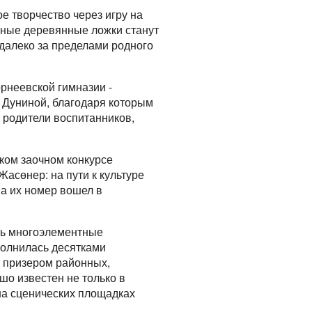
ое творчество через игру на
чные деревянные ложки станут
 далеко за пределами родного
рнеевской гимназии -
 Дуниной, благодаря которым
 родители воспитанников,
ском заочном конкурсе
асөнер: на пути к культуре
 а их номер вошел в
ять многоэлементные
полнилась десятками
и призером районных,
шо известен не только в
на сценических площадках