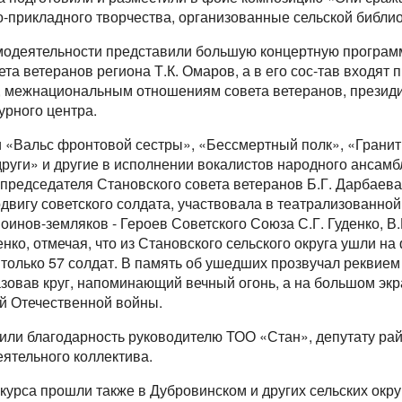
-прикладного творчества, организованные сельской библи
модеятельности представили большую концертную програм
та ветеранов региона Т.К. Омаров, а в его сос-тав входят
у, межнациональным отношениям совета ветеранов, презид
урного центра.
и «Вальс фронтовой сестры», «Бессмертный полк», «Гранит
руги» и другие в исполнении вокалистов народного ансам
председателя Становского совета ветеранов Б.Г. Дарбаева
двигу советского солдата, участвовала в театрализованной
инов-земляков - Героев Советского Союза С.Г. Гуденко, В.
нко, отмечая, что из Становского сельского округа ушли н
только 57 солдат. В память об ушедших прозвучал реквием
разовав круг, напоминающий вечный огонь, а на большом эк
ой Отечественной войны.
или благодарность руководителю ТОО «Стан», депутату рай
ятельного коллектива.
курса прошли также в Дубровинском и других сельских окру