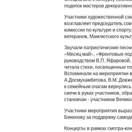
поделок мастеров декоративно
Участники художественной са
возглавляет председатель сове
комиссии по культуре и спорт
ветеранов, Мамлютского культ
Звучали патриотические песн
«Месяц май», «Фронтовые под
руководством В.П. Яфаровой, 
читала стихи, посвященные по
Вспоминали на мероприятии во
А.Досмухамбетова, В.М. Довже
к семейным очагам вернулись 
свечи в руках участников, об
становчан - участников Велик
Участники мероприятия выраз
Бекенову за поддержку самоде
Концерты в рамках смотра-кон