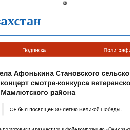
￼
ахстан
Подписка
Полиграф
ела Афонькина Становского сельско
концерт смотра-конкурса ветеранск
 Мамлютского района
Он был посвящен 80-летию Великой Победы.
а подготовили и разместили в фойе композицию «Они сража