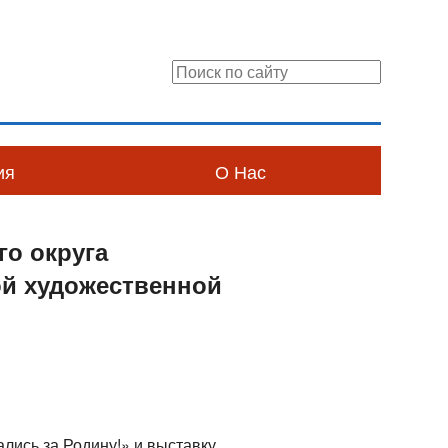
ия
О Нас
го округа
ой художественной
лись за Родину!» и выставку