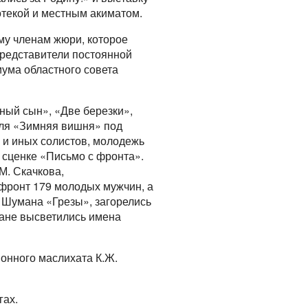
отекой и местным акиматом.
му членам жюри, которое
 представители постоянной
иума областного совета
ный сын», «Две березки»,
бля «Зимняя вишня» под
 и иных солистов, молодежь
 сценке «Письмо с фронта».
М. Скачкова,
а фронт 179 молодых мужчин, а
 Шумана «Грезы», загорелись
ране высветились имена
онного маслихата К.Ж.
гах.