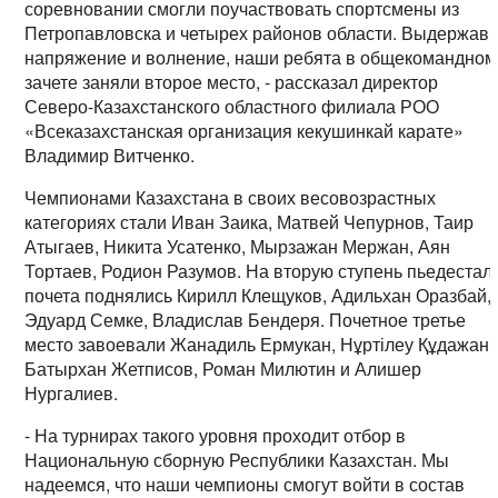
соревновании смогли поучаствовать спортсмены из
Петропавловска и четырех районов области. Выдержав
напряжение и волнение, наши ребята в общекомандном
зачете заняли второе место, - рассказал директор
Северо-Казахстанского областного филиала РОО
«Всеказахстанская организация кекушинкай карате»
Владимир Витченко.
Чемпионами Казахстана в своих весовозрастных
категориях стали Иван Заика, Матвей Чепурнов, Таир
Атыгаев, Никита Усатенко, Мырзажан Мержан, Аян
Тортаев, Родион Разумов. На вторую ступень пьедестал
почета поднялись Кирилл Клещуков, Адильхан Оразбай,
Эдуард Семке, Владислав Бендеря. Почетное третье
место завоевали Жанадиль Ермукан, Нұртілеу Құдажан,
Батырхан Жетписов, Роман Милютин и Алишер
Нургалиев.
- На турнирах такого уровня проходит отбор в
Национальную сборную Республики Казахстан. Мы
надеемся, что наши чемпионы смогут войти в состав