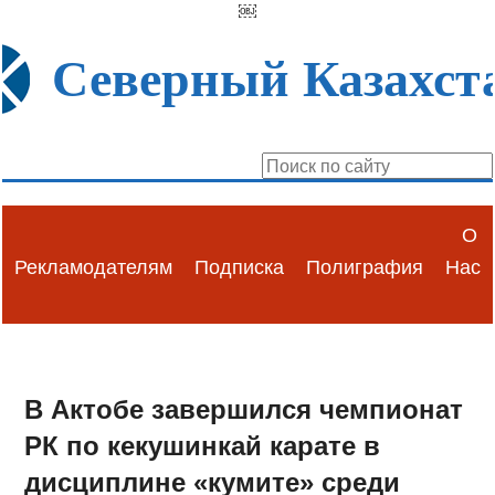
￼
Северный Казахст
О
Рекламодателям
Подписка
Полиграфия
Нас
В Актобе завершился чемпионат
РК по кекушинкай карате в
дисциплине «кумите» среди