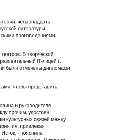
чтений, четырнадцать
русской литературы
ескими произведениями,
театров. В творческой
азовательный IT-лицей г.
акли были отмечены дипломами
сами, чтобы представить
овина и руководителя
жду прочим, удостоен
ки культурных связей между
приятия, привлекая
Исток, - пояснила
сили на фестиваль. Руковожу