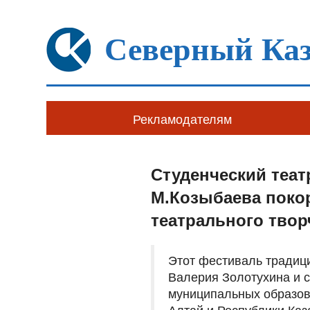
Северный Каз
Рекламодателям
Студенческий теа
М.Козыбаева покор
театрального твор
Этот фестиваль традиц
Валерия Золотухина и с
муниципальных образова
Алтай и Республики Каз