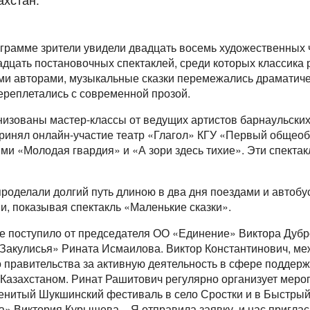
грамме зрители увидели двадцать восемь художественных 
дцать постановочных спектаклей, среди которых классика 
ми авторами, музыкальные сказки перемежались драматич
реплетались с современной прозой.
изованы мастер-классы от ведущих артистов барнаульских 
ринял онлайн-участие театр «Глагол» КГУ «Первый общеобр
ями «Молодая гвардия» и «А зори здесь тихие». Эти спект
роделали долгий путь длиною в два дня поездами и автобу
и, показывая спектакль «Маленькие сказки».
е поступило от председателя ОО «Единение» Виктора Дубр
Закулисья» Рината Исмаилова. Виктор Константинович, ме
 правительства за активную деятельность в сфере поддерж
Казахстаном. Ринат Рашитович регулярно организует меро
енитый Шукшинский фестиваль в село Сростки и в Быстрый 
а» Виктория Курышева. - Я отправила заявку, и нас пригла