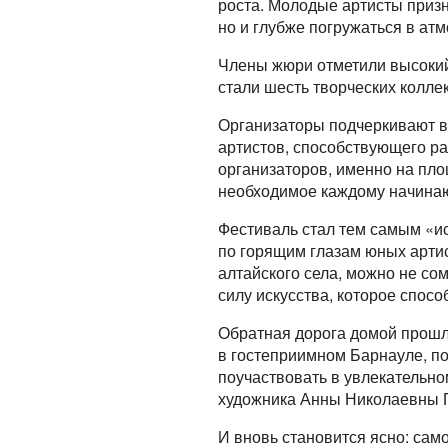
роста. Молодые артисты призн
но и глубже погружаться в ат
Члены жюри отметили высокий
стали шесть творческих колле
Организаторы подчеркивают 
артистов, способствующего р
организаторов, именно на пл
необходимое каждому начина
Фестиваль стал тем самым «ис
по горящим глазам юных артис
алтайского села, можно не сом
силу искусства, которое спос
Обратная дорога домой прошл
в гостеприимном Барнауле, по
поучаствовать в увлекательн
художника Анны Николаевны 
И вновь становится ясно: сам