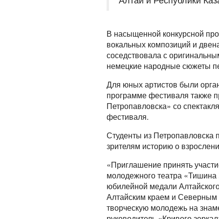
В насыщенной конкурсной про
вокальных композиций и двена
соседствовала с оригинальны
немецкие народные сюжеты пе
Для юных артистов были орган
программе фестиваля также п
Петропавловска» со спектакл
фестиваля.
Студенты из Петропавловска п
зрителям историю о взрослени
«Приглашение принять участи
молодежного театра «Тишина 
юбилейной медали Алтайского
Алтайским краем и Северным 
творческую молодежь на знам
руководитель «Кривого зеркал