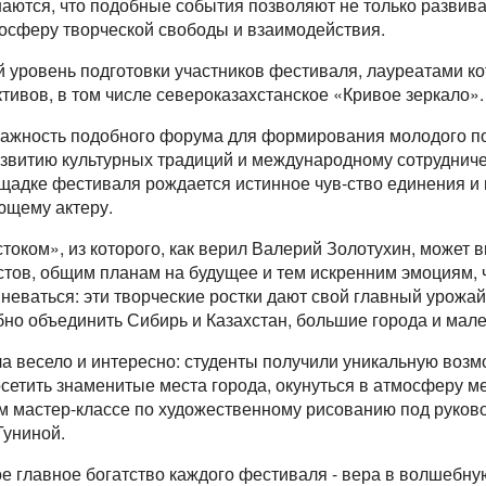
аются, что подобные события позволяют не только развива
мосферу творческой свободы и взаимодействия.
 уровень подготовки участников фестиваля, лауреатами к
ктивов, в том числе североказахстанское «Кривое зеркало».
важность подобного форума для формирования молодого п
азвитию культурных традиций и международному сотруднич
ощадке фестиваля рождается истинное чув-ство единения и
ющему актеру.
током», из которого, как верил Валерий Золотухин, может 
тов, общим планам на будущее и тем искренним эмоциям, ч
неваться: эти творческие ростки дают свой главный урожай -
обно объединить Сибирь и Казахстан, большие города и мале
а весело и интересно: студенты получили уникальную возм
сетить знаменитые места города, окунуться в атмосферу ме
ом мастер-классе по художественному рисованию под руков
Гуниной.
ое главное богатство каждого фестиваля - вера в волшебную