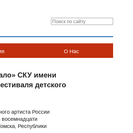
ия
О Нас
кало» СКУ имени
естиваля детского
ого артиста России
з восемнадцати
Томска, Республики