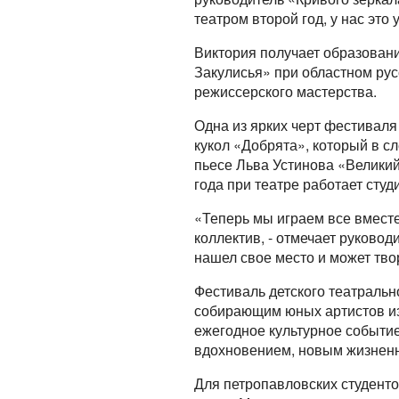
театром второй год, у нас это
Виктория получает образовани
Закулисья» при областном рус
режиссерского мастерства.
Одна из ярких черт фестиваля
кукол «Добрята», который в с
пьесе Льва Устинова «Великий
года при театре работает сту
«Теперь мы играем все вмест
коллектив, - отмечает руковод
нашел свое место и может тво
Фестиваль детского театраль
собирающим юных артистов из 
ежегодное культурное событие
вдохновением, новым жизнен
Для петропавловских студент