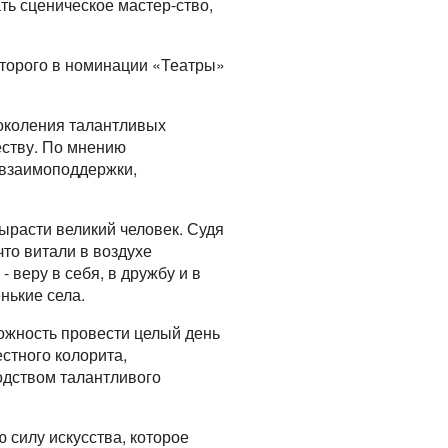
ть сценическое мастер-ство,
оторого в номинации «Театры»
околения талантливых
еству. По мнению
 взаимоподдержки,
вырасти великий человек. Судя
то витали в воздухе
 веру в себя, в дружбу и в
нькие села.
ожность провести целый день
стного колорита,
одством талантливого
 силу искусства, которое