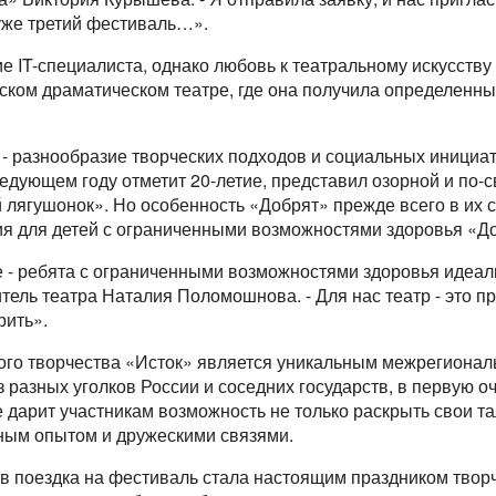
 уже третий фестиваль…».
е IT-специалиста, однако любовь к театральному искусству
ском драматическом театре, где она получила определенны
 - разнообразие творческих подходов и социальных инициат
ледующем году отметит 20-летие, представил озорной и по-
 лягушонок». Но особенность «Добрят» прежде всего в их 
дия для детей с ограниченными возможностями здоровья «Д
е - ребята с ограниченными возможностями здоровья идеал
итель театра Наталия Поломошнова. - Для нас театр - это п
рить».
ного творчества «Исток» является уникальным межрегиона
разных уголков России и соседних государств, в первую о
 дарит участникам возможность не только раскрыть свои та
ным опытом и дружескими связями.
ов поездка на фестиваль стала настоящим праздником твор