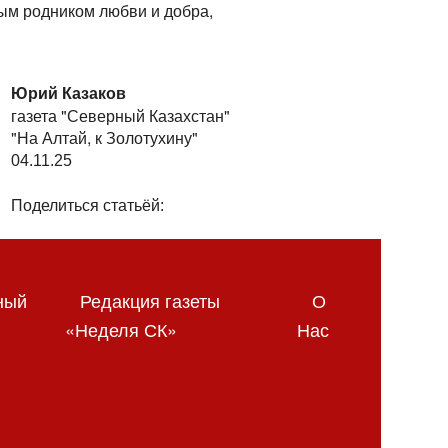
мым родником любви и добра,
Юрий Казаков
газета "Северный Казахстан"
"На Алтай, к Золотухину"
04.11.25
Поделиться статьёй:
ный
Редакция газеты
О
«Неделя СК»
Нас