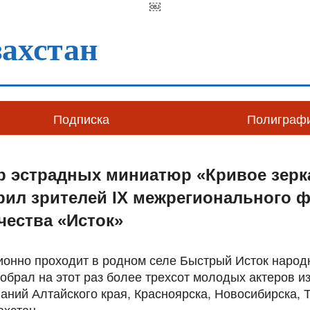
￼
ахстан
Подписка
Полиграф
тр эстрадных миниатюр «Кривое зер
ил зрителей IX межрегионального ф
чества «Исток»
ионно проходит в родном селе Быстрый Исток народн
обрал на этот раз более трехсот молодых актеров и
ний Алтайского края, Красноярска, Новосибирска, 
ахстан.