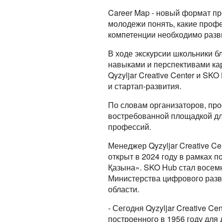
Career Map - новый формат п
молодежи понять, какие профе
компетенции необходимо разв
В ходе экскурсии школьники
навыками и перспективами кар
Qyzyljar Creative Center и SK
и стартап-развития.
По словам организаторов, пр
востребованной площадкой дл
профессий.
Менеджер Qyzyljar Creative C
открыт в 2024 году в рамках
Қазына». SKO Hub стал восем
Министерства цифрового разв
области.
- Сегодня Qyzyljar Creative C
построенного в 1956 году для