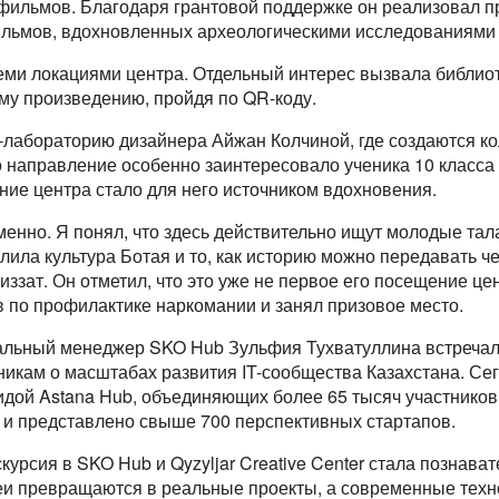
фильмов. Благодаря грантовой поддержке он реализовал п
льмов, вдохновленных археологическими исследованиями 
ми локациями центра. Отдельный интерес вызвала библиот
му произведению, пройдя по QR-коду.
n-лабораторию дизайнера Айжан Колчиной, где создаются к
о направление особенно заинтересовало ученика 10 класса
ие центра стало для него источником вдохновения.
еменно. Я понял, что здесь действительно ищут молодые та
лила культура Ботая и то, как историю можно передавать ч
иззат. Он отметил, что это уже не первое его посещение це
в по профилактике наркомании и занял призовое место.
альный менеджер SKO Hub Зульфия Тухватуллина встречала 
никам о масштабах развития IT-сообщества Казахстана. Сег
идой Astana Hub, объединяющих более 65 тысяч участнико
 и представлено свыше 700 перспективных стартапов.
курсия в SKO Hub и Qyzyljar Creative Center стала познава
деи превращаются в реальные проекты, а современные тех