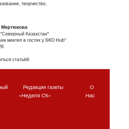
азование, творчество,
 Мертюкова
 "Северный Казахстан"
ек мектеп в гостях у SKO Hub"
26
ться статьёй:
ный
Редакция газеты
О
«Неделя СК»
Нас