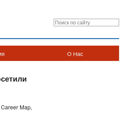
ия
О Нас
осетили
Career Map,