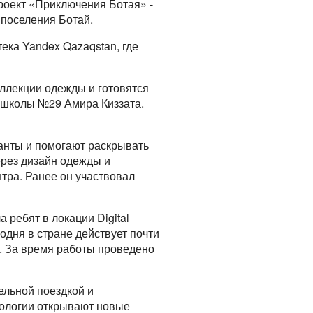
роект «Приключения Ботая» -
поселения Ботай.
ека Yandex Qazaqstan, где
оллекции одежды и готовятся
 школы №29 Амира Киззата.
ланты и помогают раскрывать
ерез дизайн одежды и
нтра. Ранее он участвовал
ребят в локации Digital
одня в стране действует почти
в. За время работы проведено
тельной поездкой и
нологии открывают новые