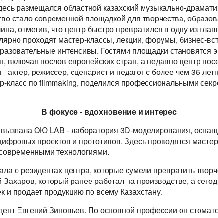
здесь размещался областной казахский музыкально-драмати
тво стало современной площадкой для творчества, образов
на, отметив, что центр быстро превратился в одну из глав
лярно проходят мастер-классы, лекции, форумы, бизнес-вст
бразовательные интенсивы. Гостями площадки становятся э
н, включая послов европейских стран, а недавно центр пос
- актер, режиссер, сценарист и педагог с более чем 35-лет
р-класс по filmmaking, поделился профессиональными секр
В фокусе - вдохновение и интерес
в вызвала OЮ LAB - лаборатория 3D-моделирования, осна
ифровых проектов и прототипов. Здесь проводятся мастер
 современными технологиями.
ла о резидентах центра, которые сумели превратить твор
ей Захаров, который ранее работал на производстве, а сего
к и продает продукцию по всему Казахстану.
дент Евгений Зиновьев. По основной профессии он стомато