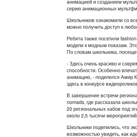
анимацией и созданием мульт
серию анимационных мультфи
Школьников ознакомили со все
можно получить доступ к любо
Ребята также посетили fashio
модели к модным показам. Эт
По словам школьника, посещен
- Здесь очень красиво и совр
способности. Особенно впечат
анимацию, - поделился Амир К
здесь в конкурсе видеоролико
В завершение встречи регион
nomads, где рассказала школь
20 региональных хабов под эг
около 2,5 тысячи мероприятий
Школьники поделились, что экс
возможностью увидеть, как и