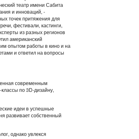
ческий театр имени Сабита
ания и инноваций, -
ных точек притяжения для
речи, фестивали, кастинги,
ксперты из разных регионов
етил американский
ним опытом работы в кино и на
етами и ответил на вопросы
щенная современным
-классы по 3D-дизайну,
ческие идеи в успешные
дня развивает собственный
лог, однако увлекся