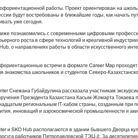
рофориентационной работы. Проект ориентирован на школьн
ссии будут востребованы в ближайшие годы, как начать путь
ивать уже сегодня.
 ближе познакомились с современными цифровыми професс
ьерного роста в сфере технологий и креативной индустрии,
O Hub, о направлениях работы в области искусственного ин
офориентационные встречи в формате Career Map проходят 
я знакомства школьников и студентов Северо-Казахстанск
enter Снежана Губайдулина рассказала участникам экскурси
 поручения Президента Казахстана Касым-Жомарта Токаева 
надцатым региональным IT-хабом страны, созданным при п
ития, инноваций и аэрокосмической промышленности и ак
enter и SKO Hub располагаются в здании бывшего Дворца ку
 досуга работников Петропавловской ТЭЦ-2. За десятилетия