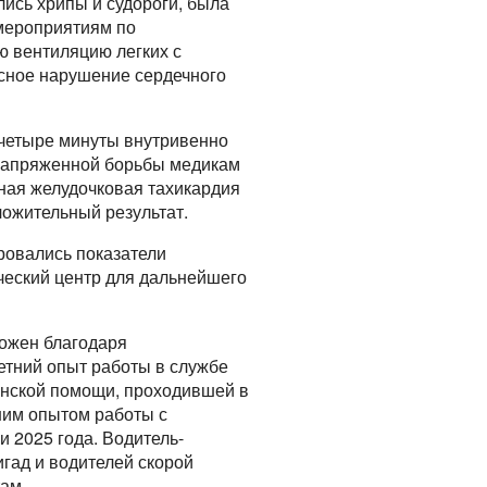
лись хрипы и судороги, была
мероприятиям по
ю вентиляцию легких с
сное нарушение сердечного
 четыре минуты внутривенно
 напряженной борьбы медикам
ная желудочковая тахикардия
ложительный результат.
ровались показатели
ческий центр для дальнейшего
можен благодаря
етний опыт работы в службе
инской помощи, проходившей в
шим опытом работы с
 2025 года. Водитель-
гад и водителей скорой
ам.