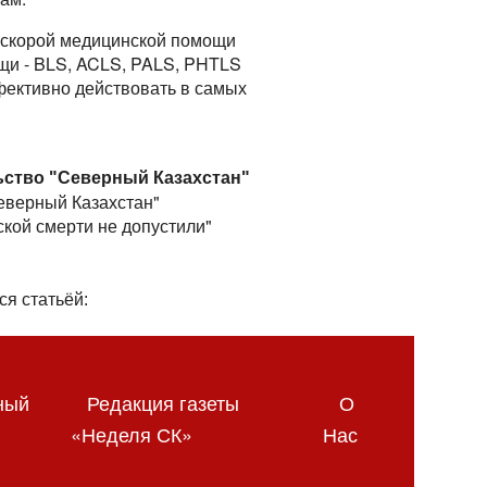
 скорой медицинской помощи
щи - BLS, ACLS, PALS, PHTLS
фективно действовать в самых
ьство "Северный Казахстан"
Северный Казахстан"
ской смерти не допустили"
ся статьёй:
ный
Редакция газеты
О
«Неделя СК»
Нас