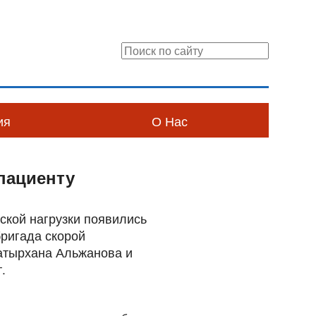
ия
О Нас
пациенту
ской нагрузки появились
бригада скорой
атырхана Альжанова и
.