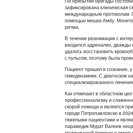
По прибытии бригады состояни
зафиксирована клиническая с
международным протоколам. П
помощью мешка Амбу. Монито
ритма.
В течение реанимации с инте
вводился адреналин, дважды 
удалось восстановить кровоо
с пульсом, поэтому была пров
Пациент пришел в сознание, у
гемодинамики. С диагнозом н
специализированного лечения
Как отмечают в областном цен
профессионализму и слаженно
скорой помощи и является пр
городе Петропавловске в 202
тяжелыми пациентами и являе
парамедик Мурат Валеев неод
медицинской помощи и имеет