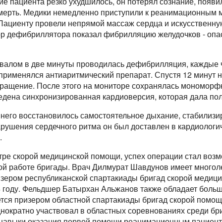
е пациента резко ухудшилось, он потерял сознание, появи
мерть. Медики немедленно приступили к реанимационным 
ациенту провели непрямой массаж сердца и искусственну
р дефибриллятора показал фибрилляцию желудочков - опа
рвалом в две минуты проводилась дефибрилляция, каждые
применялся антиаритмический препарат. Спустя 12 минут
бращение. После этого на мониторе сохранялась мономорф
едена синхронизированная кардиоверсия, которая дала по
 него восстановилось самостоятельное дыхание, стабилизи
арушения сердечного ритма он был доставлен в кардиологи
.
тре скорой медицинской помощи, успех операции стал воз
й работе бригады. Врач Дилмурат Шавдунов имеет многол
изером республиканской спартакиады бригад скорой медиц
4 году. Фельдшер Батырхан Альжанов также обладает боль
тся призером областной спартакиады бригад скорой помощи
нократно участвовал в областных соревнованиях среди бри
 навыки оказания первой помощи реанимационным пациент