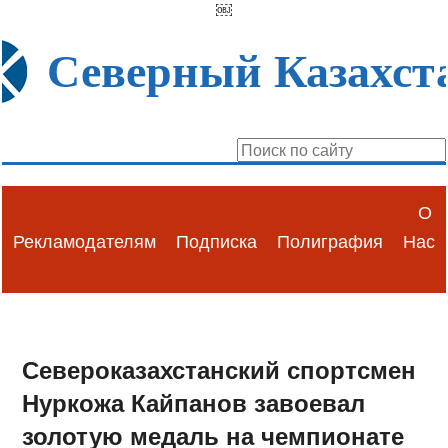
￼
Северный Казахст
О
Рекламодателям
Подписка
Полиграфия
Нас
Североказахстанский спортсмен
Нуркожа Кайпанов завоевал
золотую медаль на чемпионате