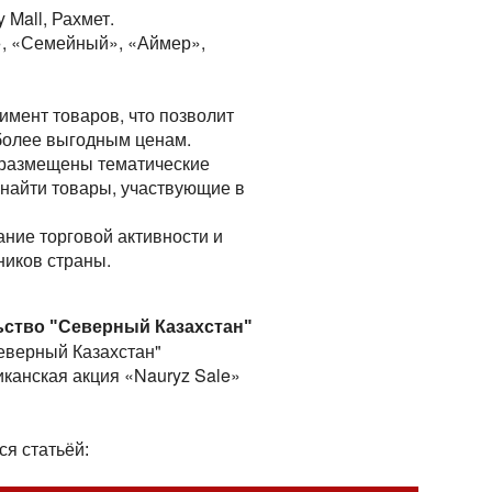
 Mall, Рахмет.
», «Семейный», «Аймер»,
имент товаров, что позволит
более выгодным ценам.
е размещены тематические
 найти товары, участвующие в
ние торговой активности и
ников страны.
ьство "Северный Казахстан"
Северный Казахстан"
иканская акция «Nauryz Sale»
ся статьёй: