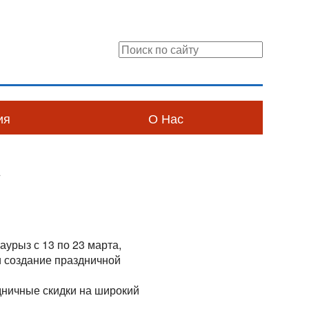
ия
О Нас
»
аурыз с 13 по 23 марта,
и создание праздничной
дничные скидки на широкий