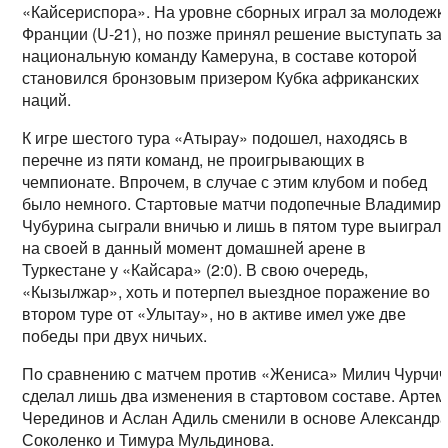
«Кайсериспора». На уровне сборных играл за молодежк
Франции (U-21), но позже принял решение выступать за
национальную команду Камеруна, в составе которой
становился бронзовым призером Кубка африканских
наций.
К игре шестого тура «Атырау» подошел, находясь в
перечне из пяти команд, не проигрывающих в
чемпионате. Впрочем, в случае с этим клубом и побед
было немного. Стартовые матчи подопечные Владимир
Чубурина сыграли вничью и лишь в пятом туре выиграл
на своей в данный момент домашней арене в
Туркестане у «Кайсара» (2:0). В свою очередь,
«Кызылжар», хоть и потерпел выездное поражение во
втором туре от «Улытау», но в активе имел уже две
победы при двух ничьих.
По сравнению с матчем против «Жениса» Милич Чурчич
сделал лишь два изменения в стартовом составе. Артем
Черединов и Аслан Адиль сменили в основе Александр
Соколенко и Тимура Мульдинова.