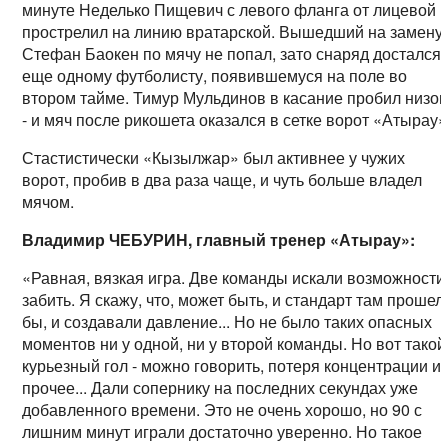
минуте Неделько Пищевич с левого фланга от лицевой
прострелил на линию вратарской. Вышедший на замену
Стефан Баокен по мячу не попал, зато снаряд достался
еще одному футболисту, появившемуся на поле во
втором тайме. Тимур Мульдинов в касание пробил низо
- и мяч после рикошета оказался в сетке ворот «Атырау»
Стастистически «Кызылжар» был активнее у чужих
ворот, пробив в два раза чаще, и чуть больше владел
мячом.
Владимир ЧЕБУРИН, главный тренер «Атырау»:
«Равная, вязкая игра. Две команды искали возможности
забить. Я скажу, что, может быть, и стандарт там прошел
бы, и создавали давление... Но не было таких опасных
моментов ни у одной, ни у второй команды. Но вот такой
курьезный гол - можно говорить, потеря концентрации и
прочее... Дали сопернику на последних секундах уже
добавленного времени. Это не очень хорошо, но 90 с
лишним минут играли достаточно уверенно. Но такое