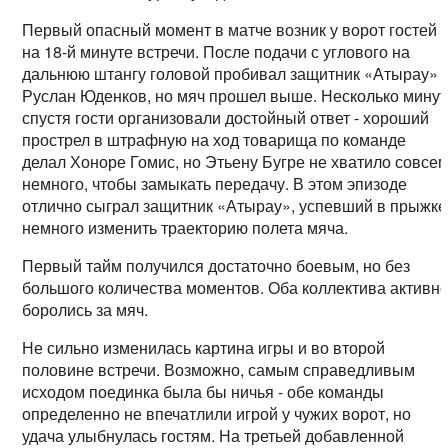
Первый опасный момент в матче возник у ворот гостей
на 18-й минуте встречи. После подачи с углового на
дальнюю штангу головой пробивал защитник «Атырау»
Руслан Юденков, но мяч прошел выше. Несколько минут
спустя гости организовали достойный ответ - хороший
прострел в штрафную на ход товарища по команде
делал Хоноре Гомис, но Этьену Бугре не хватило совсе
немного, чтобы замыкать передачу. В этом эпизоде
отлично сыграл защитник «Атырау», успевший в прыжке
немного изменить траекторию полета мяча.
Первый тайм получился достаточно боевым, но без
большого количества моментов. Оба коллектива активн
боролись за мяч.
Не сильно изменилась картина игры и во второй
половине встречи. Возможно, самым справедливым
исходом поединка была бы ничья - обе команды
определенно не впечатлили игрой у чужих ворот, но
удача улыбнулась гостям. На третьей добавленной