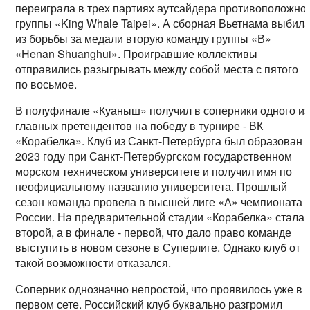
переиграла в трех партиях аутсайдера противоположно
группы «King Whale Taipei». А сборная Вьетнама выбил
из борьбы за медали вторую команду группы «В»
«Henan Shuanghui». Проигравшие коллективы
отправились разыгрывать между собой места с пятого
по восьмое.
В полуфинале «Куаныш» получил в соперники одного из
главных претендентов на победу в турнире - ВК
«Корабелка». Клуб из Санкт-Петербурга был образован 
2023 году при Санкт-Петербургском государственном
морском техническом университете и получил имя по
неофициальному названию университета. Прошлый
сезон команда провела в высшей лиге «А» чемпионата
России. На предварительной стадии «Корабелка» стала
второй, а в финале - первой, что дало право команде
выступить в новом сезоне в Суперлиге. Однако клуб от
такой возможности отказался.
Соперник однозначно непростой, что проявилось уже в
первом сете. Российский клуб буквально разгромил