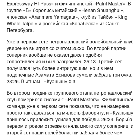
Expressway Hi-Pass» и филиппинской «Paint Master». В
группе «В» боролись китайский «Henan Shuanghui»,
японская «Aranmare Yamagata», клуб из Тайбэя «King
Whale Taipei» и российская «Корабелка» из Санкт-
Петербурга.
Уже в первом сете петропавловский волейбольный клуб
уверенно выиграл со счетом 25:20. Во второй партии
соперник вообще не оказал даже подобия
сопротивления и был разгромлен 25:13. Третий сет
получился чуть более интригующим, но и в нем
подопечные Азамата Есимова сумели забрать три очка.
23:25. Вьетнам - «Куаныш» 0:3.
Во втором поединке группового этапа петропавловский
клуб померился силами с «Paint Masters». Филиппинская
команда уже в первом сете показала, что не намерена
просто так сдаваться на милость фавориту, и «Куанышу
пришлось приложить усилия для победы. 26:24. Борьба 
первом игровом отрезке отняла много сил у соперниц, и
второй сет наши волейболистки забрали более чем