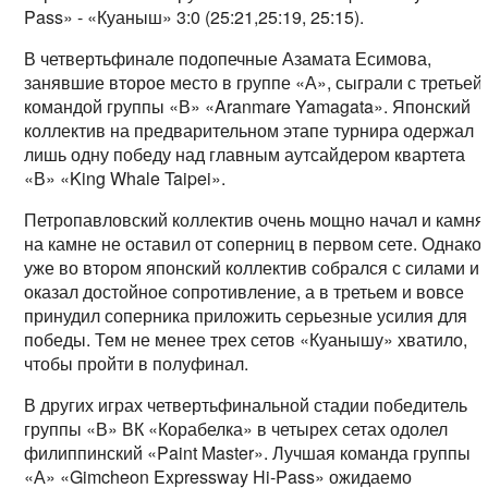
Pass» - «Куаныш» 3:0 (25:21,25:19, 25:15).
В четвертьфинале подопечные Азамата Есимова,
занявшие второе место в группе «А», сыграли с третьей
командой группы «В» «Aranmare Yamagata». Японский
коллектив на предварительном этапе турнира одержал
лишь одну победу над главным аутсайдером квартета
«В» «King Whale Taipei».
Петропавловский коллектив очень мощно начал и камня
на камне не оставил от соперниц в первом сете. Однако
уже во втором японский коллектив собрался с силами и
оказал достойное сопротивление, а в третьем и вовсе
принудил соперника приложить серьезные усилия для
победы. Тем не менее трех сетов «Куанышу» хватило,
чтобы пройти в полуфинал.
В других играх четвертьфинальной стадии победитель
группы «В» ВК «Корабелка» в четырех сетах одолел
филиппинский «Paint Master». Лучшая команда группы
«А» «Gimcheon Expressway Hi-Pass» ожидаемо