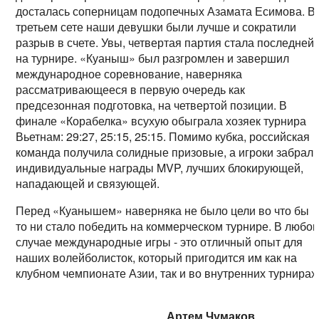
досталась соперницам подопечных Азамата Есимова. В
третьем сете наши девушки были лучше и сократили
разрыв в счете. Увы, четвертая партия стала последней
на турнире. «Куаныш» был разгромлен и завершил
международное соревнование, наверняка
рассматривающееся в первую очередь как
предсезонная подготовка, на четвертой позиции. В
финале «Корабелка» всухую обыграла хозяек турнира
Вьетнам: 29:27, 25:15, 25:15. Помимо кубка, российская
команда получила солидные призовые, а игроки забрал
индивидуальные награды MVP, лучших блокирующей,
нападающей и связующей.
Перед «Куанышем» наверняка не было цели во что бы
то ни стало победить на коммерческом турнире. В любо
случае международные игры - это отличный опыт для
наших волейболисток, который пригодится им как на
клубном чемпионате Азии, так и во внутренних турнирах
Артем Чумаков