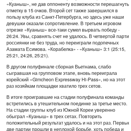
«Куаныш», не дав оппоненту возможности перешагнуть
отметку в 15 очков. Второй сет также завершился в
пользу клуба из Санкт-Петербурга, но здесь уже наши
девушки оказали сопротивление. В третьем игровом
отрезке «Куаныш» все-таки сумел вырвать победу -
26:24. Увы, сравнять счет не удалось. В четвертой парти
россиянки не без труда, но переиграли подопечных
Азамата Есимова. «Корабелка» - «Куаныш» 3:1 (25:15,
25:21, 24:26, 25:21).
В другом полуфинале сборная Вьетнама, слабо
сыгравшая на групповом этапе, вновь переиграла
корейский «Gimcheon Expressway Hi-Pass», но на этот
раз хозяйкам площадки хватило трех сетов.
В итоге проигравшие на стадии полуфинала команды
встретились в утешительном поединке за третье место.
На стадии группы клуб из Южной Кореи уверенно
обыграл «Куаныш» в трех сетах. Повторить
положительный результат удалось и на этот раз. Первые
две партии прошли в неплохой борьбе, хоть победа и