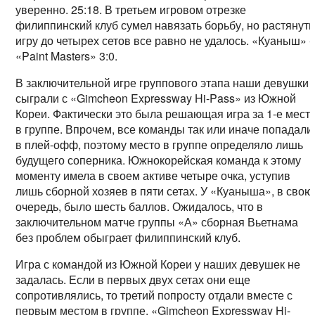
уверенно. 25:18. В третьем игровом отрезке
филиппинский клуб сумел навязать борьбу, но растянуть
игру до четырех сетов все равно не удалось. «Куаныш» -
«Paint Masters» 3:0.
В заключительной игре группового этапа наши девушки
сыграли с «Gimcheon Expressway Hi-Pass» из Южной
Кореи. Фактически это была решающая игра за 1-е мест
в группе. Впрочем, все команды так или иначе попадали
в плей-офф, поэтому место в группе определяло лишь
будущего соперника. Южнокорейская команда к этому
моменту имела в своем активе четыре очка, уступив
лишь сборной хозяев в пяти сетах. У «Куаныша», в свою
очередь, было шесть баллов. Ожидалось, что в
заключительном матче группы «А» сборная Вьетнама
без проблем обыграет филиппинский клуб.
Игра с командой из Южной Кореи у наших девушек не
задалась. Если в первых двух сетах они еще
сопротивлялись, то третий попросту отдали вместе с
первым местом в группе. «Gimcheon Expressway Hi-