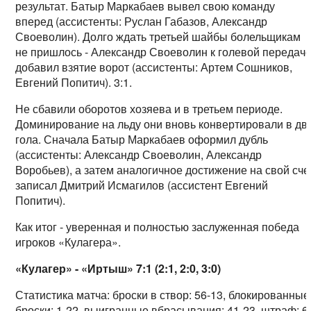
результат. Батыр Маркабаев вывел свою команду
вперед (ассистенты: Руслан Габазов, Александр
Своеволин). Долго ждать третьей шайбы болельщикам
не пришлось - Александр Своеволин к голевой передач
добавил взятие ворот (ассистенты: Артем Сошников,
Евгений Попитич). 3:1.
Не сбавили оборотов хозяева и в третьем периоде.
Доминирование на льду они вновь конвертировали в дв
гола. Сначала Батыр Маркабаев оформил дубль
(ассистенты: Александр Своеволин, Александр
Воробьев), а затем аналогичное достижение на свой сче
записал Дмитрий Исмагилов (ассистент Евгений
Попитич).
Как итог - уверенная и полностью заслуженная победа
игроков «Кулагера».
«Кулагер» - «Иртыш» 7:1 (2:1, 2:0, 3:0)
Статистика матча: броски в створ: 56-13, блокированные
броски: 1-22, выигранные вбрасывания: 41-23, штраф: 6