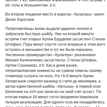
20, голы в большинстве: 2-0.
Во втором поединке место в воротах «Кулагера» занял
Денис Каратаев.
Петропавловцы вновь выдали ударное начало и
забросили быструю шайбу. Уже на второй минуте
встречи счет открыл Артем Бурделев (ассистент Степан
Штефан). Пару минут спустя гости впервые в этом матч
остались в меньшинстве и тут же были наказаны.
Численное преимущество «Кулагера» реализовал
Михаил Калиниченко (ассистенты: Степан Штефан,
Артем Сошников). 2:0. Как и днем ранее,
петропавловские хоккеисты не сумели помочь своему
голкиперу сыграть на ноль. На 15-й минуте Арлин
Акпирганов сократил разницу в счете до минимума, а
автор единственной шайбы «Иртыша» в первой игре
Шкленник на этот раз записал на свой счет ассист. По
итогам первых 20 минут гости продемонстрировали
лучшую реализацию. Для одного гола им понадобилось