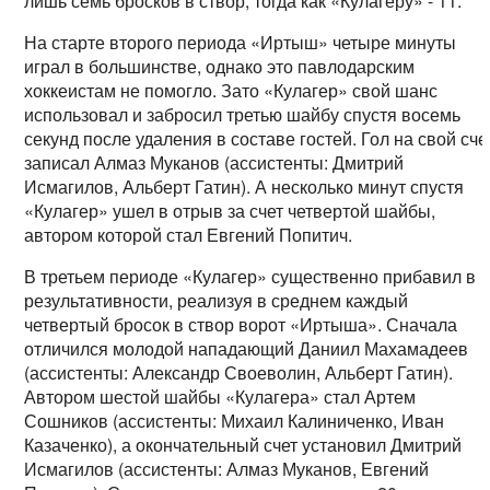
лишь семь бросков в створ, тогда как «Кулагеру» - 11.
На старте второго периода «Иртыш» четыре минуты
играл в большинстве, однако это павлодарским
хоккеистам не помогло. Зато «Кулагер» свой шанс
использовал и забросил третью шайбу спустя восемь
секунд после удаления в составе гостей. Гол на свой сче
записал Алмаз Муканов (ассистенты: Дмитрий
Исмагилов, Альберт Гатин). А несколько минут спустя
«Кулагер» ушел в отрыв за счет четвертой шайбы,
автором которой стал Евгений Попитич.
В третьем периоде «Кулагер» существенно прибавил в
результативности, реализуя в среднем каждый
четвертый бросок в створ ворот «Иртыша». Сначала
отличился молодой нападающий Даниил Махамадеев
(ассистенты: Александр Своеволин, Альберт Гатин).
Автором шестой шайбы «Кулагера» стал Артем
Сошников (ассистенты: Михаил Калиниченко, Иван
Казаченко), а окончательный счет установил Дмитрий
Исмагилов (ассистенты: Алмаз Муканов, Евгений