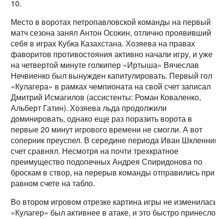
10.
Место в воротах петропавловской команды на первый
матч сезона занял Антон Осокин, отлично проявивший
себя в играх Кубка Казахстана. Хозяева на правах
фаворитов противостояния активно начали игру, и уже
на четвертой минуте голкипер «Иртыша» Вячеслав
Нечвиенко был вынужден капитулировать. Первый гол
«Кулагера» в рамках чемпионата на свой счет записал
Дмитрий Исмагилов (ассистенты: Роман Коваленко,
Альберт Гатин). Хозяева льда продолжили
доминировать, однако еще раз поразить ворота в
первые 20 минут игрового времени не смогли. А вот
соперник преуспел. В середине периода Иван Шкленник
счет сравнял. Несмотря на почти трехкратное
преимущество подопечных Андрея Спиридонова по
броскам в створ, на перерыв команды отправились при
равном счете на табло.
Во втором игровом отрезке картина игры не изменилась
«Кулагер» был активнее в атаке, и это быстро принесло