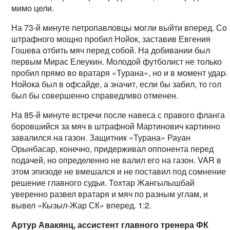
мимо цели.
На 73-й минуте петропавловцы могли выйти вперед. Со
штрафного мощно пробил Нойок, заставив Евгения
Гошева отбить мяч перед собой. На добивании был
первым Мирас Елеукин. Молодой футболист не только
пробил прямо во вратаря «Турана», но и в момент удар
Нойока был в офсайде, а значит, если бы забил, то гол
был бы совершенно справедливо отменен.
На 85-й минуте встречи после навеса с правого фланга
боровшийся за мяч в штрафной Мартинович картинно
завалился на газон. Защитник «Турана» Рауан
Орынбасар, конечно, придерживал оппонента перед
подачей, но определенно не валил его на газон. VAR в
этом эпизоде не вмешался и не поставил под сомнение
решение главного судьи. Тохтар Жангылышбай
уверенно развел вратаря и мяч по разным углам, и
вывел «Кызыл-Жар СК» вперед. 1:2.
Артур Авакянц, ассистент главного тренера ФК