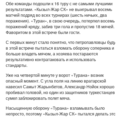
Обе команды подошли к 16 туру с не самыми лучшими
результатами. «Кызыл-Жар СК» не выигрывал восемь
матчей подряд во всех турнирах (шесть ничьих, два
поражения). «Туран», в свою очередь, потерпел восемь
поражений кряду, забив три гола и пропустив 18 мячей.
Фаворитом в этой встрече были гости.
С первых минут стало понятно, что петропавловцы буду
в этой встрече пытаться взломать оборону соперника и
больше владеть мячом, а хозяева постараются
результативно контратаковать и использовать
стандарты.
Уже на четвертой минуте у ворот «Турана» возник
опасный момент. С угла поля на линию вратарской
навесил Самыт Жарынбетов, Александр Нойок хорошо
пробивал головой, но один из защитников туркестанцев
сумел заблокировать полет мяча.
Насыщенную оборону «Турана» взламывать было
непросто, поэтому «Кызыл-Жар СК» пытался делать это