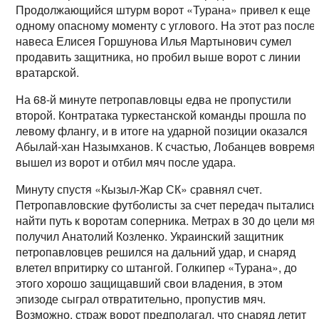
Продолжающийся штурм ворот «Турана» привел к еще
одному опасному моменту с углового. На этот раз после
навеса Елисея Горшунова Илья Мартынович сумел
продавить защитника, но пробил выше ворот с линии
вратарской.
На 68-й минуте петропавловцы едва не пропустили
второй. Контратака туркестанской команды прошла по
левому флангу, и в итоге на ударной позиции оказался
Абылай-хан Назымханов. К счастью, Лобанцев вовремя
вышел из ворот и отбил мяч после удара.
Минуту спустя «Кызыл-Жар СК» сравнял счет.
Петропавловские футболисты за счет передач пытались
найти путь к воротам соперника. Метрах в 30 до цели мя
получил Анатолий Козленко. Украинский защитник
петропавловцев решился на дальний удар, и снаряд
влетел впритирку со штангой. Голкипер «Турана», до
этого хорошо защищавший свои владения, в этом
эпизоде сыграл отвратительно, пропустив мяч.
Возможно, страж ворот предполагал, что снаряд летит