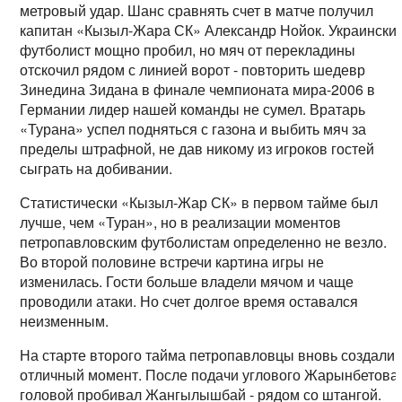
метровый удар. Шанс сравнять счет в матче получил
капитан «Кызыл-Жара СК» Александр Нойок. Украински
футболист мощно пробил, но мяч от перекладины
отскочил рядом с линией ворот - повторить шедевр
Зинедина Зидана в финале чемпионата мира-2006 в
Германии лидер нашей команды не сумел. Вратарь
«Турана» успел подняться с газона и выбить мяч за
пределы штрафной, не дав никому из игроков гостей
сыграть на добивании.
Статистически «Кызыл-Жар СК» в первом тайме был
лучше, чем «Туран», но в реализации моментов
петропавловским футболистам определенно не везло.
Во второй половине встречи картина игры не
изменилась. Гости больше владели мячом и чаще
проводили атаки. Но счет долгое время оставался
неизменным.
На старте второго тайма петропавловцы вновь создали
отличный момент. После подачи углового Жарынбетова
головой пробивал Жангылышбай - рядом со штангой.