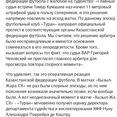
федерации футбола с жалобой на судейство: «Главный
судья встречи Тимур Кумашев наз-начил 11-метровый
штрафной удар в пользу соперников, и это решение
напрямую повлияло на исход матча. По данному эпизод
футбольный клуб «Туран» направил официальный
протест в соответствующие органы Казахстанской
федерации футбола. Мы считаем, что решение арбитра
было несправедливым и имеются основания
сомневаться в его непредвзятости. Кроме того,
вызывает вопросы тот факт, что судья ВАР Григорий
Чеховский не пригласил главного арбитра для
просмотра повтора спорного момента».
Что удивляет, так это оперативная реакция
Казахстанской федерации футбола. В матчах «Кызыл-
Жара СК» не раз были спорные эпизоды, но по ним
пояснения возникали значительно позже, если вообще
были. А вот неоднозначный момент в матче «Кызыл-Жа
СК» - «Туран» мгновенно получил оценку директора
департамента судейства и инспектирования КФФ Нуну
Алешандре Паррейра де Каштру.