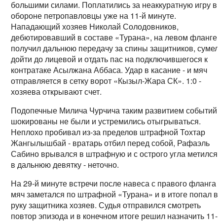
большими силами. Поплатились за неаккуратную игру в
обороне петропавловцы уже на 11-й минуте.
Нападающий хозяев Николай Солодовников,
дебютировавший в составе «Турана», на левом фланге
получил дальнюю передачу за спины защитников, сумел
дойти до лицевой и отдать пас на подключившегося к
контратаке Асылжана Аббаса. Удар в касание - и мяч
отправляется в сетку ворот «Кызыл-Жара СК». 1:0 -
хозяева открывают счет.
Подопечные Милича Чурчича таким развитием событий
шокированы не были и устремились отыгрываться.
Неплохо пробивал из-за пределов штрафной Тохтар
Жангылышбай - вратарь отбил перед собой, Рафаэль
Сабино врывался в штрафную и с острого угла метился
в дальнюю девятку - неточно.
На 29-й минуте встречи после навеса с правого фланга
мяч заметался по штрафной «Турана» и в итоге попал в
руку защитника хозяев. Судья отправился смотреть
повтор эпизода и в конечном итоге решил назначить 11-