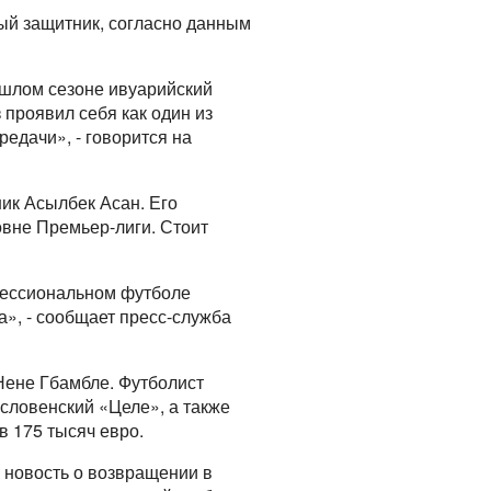
ый защитник, согласно данным
ошлом сезоне ивуарийский
 проявил себя как один из
редачи», - говорится на
ик Асылбек Асан. Его
овне Премьер-лиги. Стоит
фессиональном футболе
а», - сообщает пресс-служба
Нене Гбамбле. Футболист
 словенский «Целе», а также
в 175 тысяч евро.
 новость о возвращении в