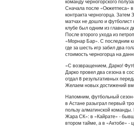
команду черногорского полуза
Сначала после «Окжетпеса» в
контракта черногорца. Затем 
матчах не дошло и футболист
клубе был одним из главных д
После второго ухода из петро
«Морнар Бар». С последним к
где за шесть игр забил два го
стоимость черногорца на данн
«С возвращением, Дарко! Фут
Дарко провел два сезона в сос
отдал 8 результативных перед
Желаем новых достижений вме
Напомним, футбольный сезон-
в Астане разыграл первый тро
пользу алматинской команды. 
Жара СК»: в «Кайрате» - быв
втором тайме, а в «Актобе» -