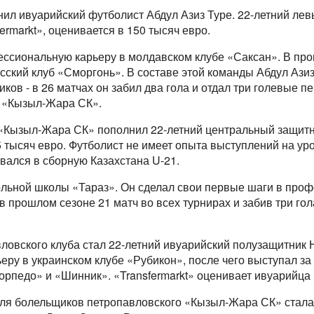
ил ивуарийский футболист Абдул Азиз Туре. 22-летний лев
ermarkt», оценивается в 150 тысяч евро.
ессиональную карьеру в молдавском клубе «Саксан». В пр
сский клуб «Сморгонь». В составе этой команды Абдул Азиз
ов - в 26 матчах он забил два гола и отдал три голевые пе
х «Кызыл-Жара СК».
в «Кызыл-Жара СК» пополнил 22-летний центральный защитн
25 тысяч евро. Футболист не имеет опыта выступлений на ур
ывался в сборную Казахстана U-21.
ольной школы «Тараз». Он сделал свои первые шаги в про
в прошлом сезоне 21 матч во всех турнирах и забив три гол
ловского клуба стал 22-летний ивуарийский полузащитник 
ру в украинском клубе «Рубикон», после чего выступал за
орпедо» и «Шинник». «Transfermarkt» оценивает ивуарийца 
ля болельщиков петропавловского «Кызыл-Жара СК» стала