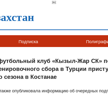
￼
ахстан
Подписка
Полиграф
футбольный клуб «Кызыл-Жар СК» п
енировочного сбора в Турции присту
о сезона в Костанае
 также опубликовала информацию об очередных по