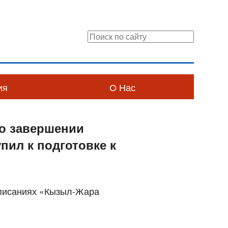
ия
О Нас
о завершении
пил к подготовке к
дписаниях «Кызыл-Жара