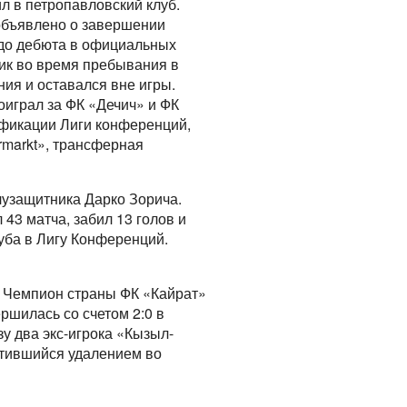
л в петропавловский клуб.
 объявлено о завершении
 до дебюта в официальных
ик во время пребывания в
ия и оставался вне игры.
оиграл за ФК «Дечич» и ФК
ификации Лиги конференций,
ermarkt», трансферная
узащитника Дарко Зорича.
 43 матча, забил 13 голов и
луба в Лигу Конференций.
. Чемпион страны ФК «Кайрат»
ршилась со счетом 2:0 в
у два экс-игрока «Кызыл-
етившийся удалением во