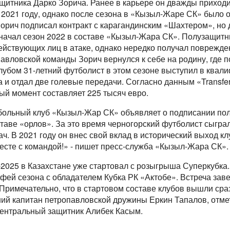
щитника Дарко Зорича. Ранее в карьере он дважды приходи
 2021 году, однако после сезона в «Кызыл-Жаре СК» было
Зорич подписал контракт с карагандинским «Шахтером», но
 начал сезон 2022 в составе «Кызыл-Жара СК». Полузащитн
ействующих лиц в атаке, однако нередко получал поврежден
павловской команды Зорич вернулся к себе на родину, где п
лубом 31-летний футболист в этом сезоне выступил в квал
ла и отдал две голевые передачи. Согласно данным «Transf
ый момент составляет 225 тысяч евро.
больный клуб «Кызыл-Жар СК» объявляет о подписании пол
таве «орлов». За это время черногорский футболист сыграл
ач. В 2021 году он внес свой вклад в исторический выход к
сте с командой!» - пишет пресс-служба «Кызыл-Жара СК».
2025 в Казахстане уже стартовал с розыгрыша Суперкубка
фей сезона с обладателем Кубка РК «Актобе». Встреча заве
Примечательно, что в стартовом составе клубов вышли сраз
ший капитан петропавловской дружины Еркин Тапалов, отм
 центральный защитник Алибек Касым.