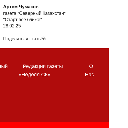
Артем Чумаков
газета "Северный Казахстан"
"Старт все ближе"
28.02.25
Поделиться статьёй:
ный
Редакция газеты
О
«Неделя СК»
Нас