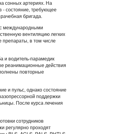
на сонных артериях. На
 - состояние, требующее
врачебная бригада.
и с международными
ственную вентиляцию легких
 препараты, в том числе
ба и водитель-парамедик
ые реанимационные действия
ыполнены повторные
ие и пульс, однако состояние
 вазопрессорной поддержки
ьницы. После курса лечения
отовки сотрудников
ки регулярно проходят
ммы BLS, ACLS, PALS, PHTLS