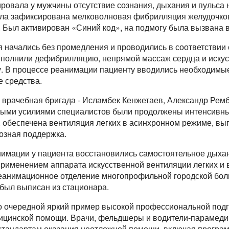
овала у мужчины отсутствие сознания, дыхания и пульса 
а зафиксирована мелковолновая фибрилляция желудочков
 Был активирован «Синий код», на подмогу была вызвана 
начались без промедления и проводились в соответстви
полнили дефибрилляцию, непрямой массаж сердца и искус
. В процессе реанимации пациенту вводились необходимые
е средства.
 врачебная бригада - Исламбек Кенжетаев, Александр Рем
ными усилиями специалистов были продолжены интенсивн
и, обеспечена вентиляция легких в асинхронном режиме, в
озная поддержка.
нимации у пациента восстановились самостоятельное дыхан
применением аппарата искусственной вентиляции легких и
реанимационное отделение многопрофильной городской бол
 был выписан из стационара.
то очередной яркий пример высокой профессиональной подг
дицинской помощи. Врачи, фельдшеры и водители-парамеди
стандартам оказания неотложной помощи, включая програ