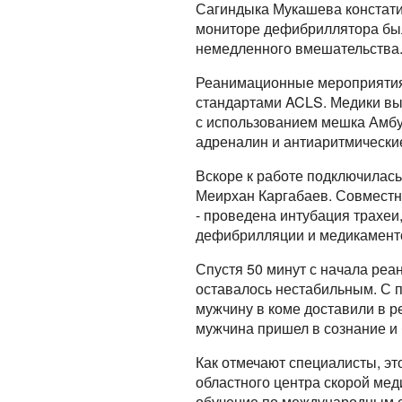
Сагиндыка Мукашева констатир
мониторе дефибриллятора был
немедленного вмешательства.
Реанимационные мероприятия 
стандартами ACLS. Медики вы
с использованием мешка Амбу
адреналин и антиаритмически
Вскоре к работе подключилась
Меирхан Каргабаев. Совмест
- проведена интубация трахе
дефибрилляции и медикамент
Спустя 50 минут с начала реа
оставалось нестабильным. С 
мужчину в коме доставили в 
мужчина пришел в сознание и
Как отмечают специалисты, э
областного центра скорой ме
обучение по международным 