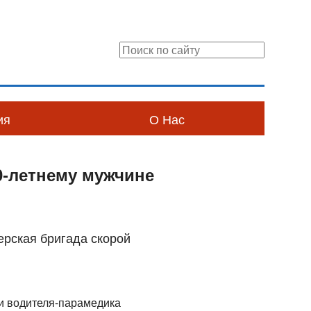
ия
О Нас
0-летнему мужчине
ерская бригада скорой
 и водителя-парамедика