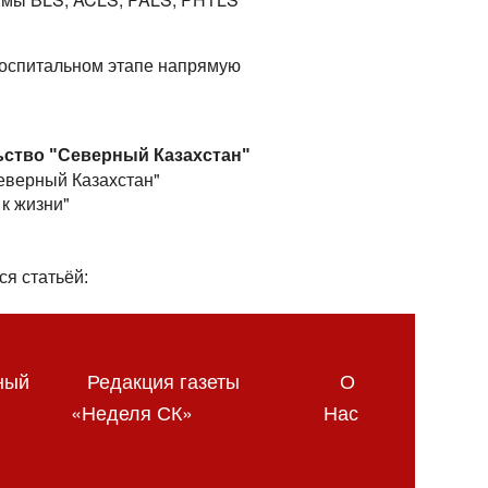
госпитальном этапе напрямую
ьство "Северный Казахстан"
Северный Казахстан"
к жизни"
ся статьёй:
ный
Редакция газеты
О
«Неделя СК»
Нас