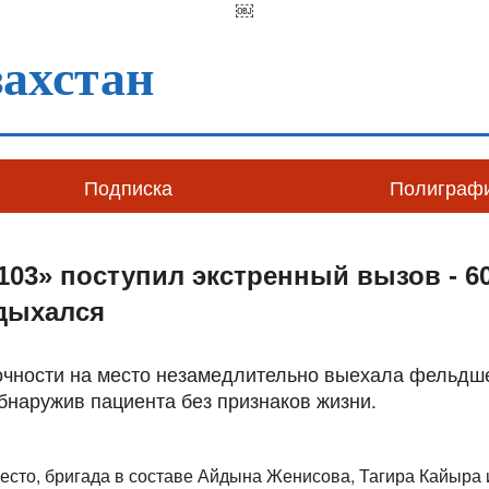
￼
ахстан
Подписка
Полиграф
103» поступил экстренный вызов - 6
адыхался
рочности на место незамедлительно выехала фельдш
бнаружив пациента без признаков жизни.
есто, бригада в составе Айдына Женисова, Тагира Кайыра