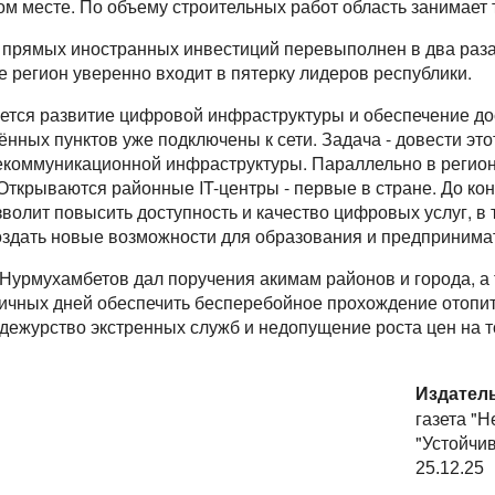
м месте. По объему строительных работ область занимает т
 прямых иностранных инвестиций перевыполнен в два раза 
е регион уверенно входит в пятерку лидеров республики.
тся развитие цифровой инфраструктуры и обеспечение дос
нных пунктов уже подключены к сети. Задача - довести этот
коммуникационной инфраструктуры. Параллельно в регио
ткрываются районные IT-центры - первые в стране. До кон
зволит повысить доступность и качество цифровых услуг, в
создать новые возможности для образования и предпринима
 Нурмухамбетов дал поручения акимам районов и города, а
ичных дней обеспечить бесперебойное прохождение отопит
е дежурство экстренных служб и недопущение роста цен на
Издател
газета "Н
"Устойчи
25.12.25