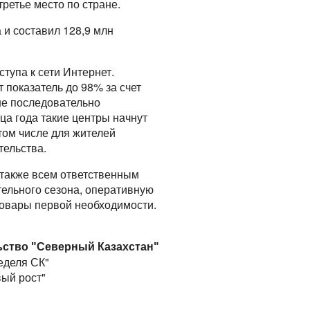
ретье место по стране.
и составил 128,9 млн
тупа к сети Интернет.
 показатель до 98% за счет
не последовательно
ца года такие центры начнут
 том числе для жителей
тельства.
 также всем ответственным
ельного сезона, оперативную
 товары первой необходимости.
ьство "Северный Казахстан"
еделя СК"
вый рост"