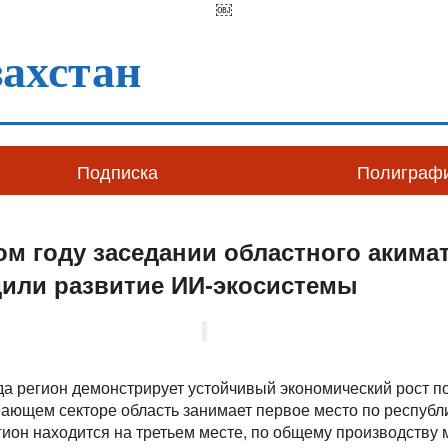
￼
ахстан
Подписка
Полиграф
ом году заседании областного акима
дили развитие ИИ-экосистемы
да регион демонстрирует устойчивый экономический рост п
ющем секторе область занимает первое место по республик
ион находится на третьем месте, по общему производству м