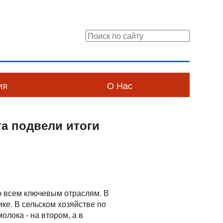
ия
О Нас
та подвели итоги
о всем ключевым отраслям. В
е. В сельском хозяйстве по
олока - на втором, а в