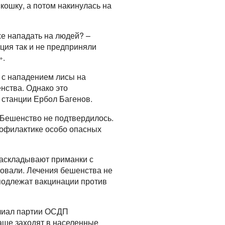
 кошку, а потом накинулась на
же нападать на людей? –
нция так и не предприняли
».
я с нападением лисы на
нства. Однако это
 станции Ербол Багенов.
– Бешенство не подтвердилось.
рофилактике особо опасных
 раскладывают приманки с
ровали. Лечения бешенства не
 подлежат вакцинации против
илиал партии ОСДП
аще заходят в населенные