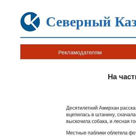
Северный Каз
Рекламодателям
На час
Десятилетний Амирхан рассказ
вцепилась в штанину, сначала п
выскочила собака, и лесная го
Местные паблики облетела фот