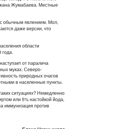
агжана Жумабаева. Местные
ис обычным явлением. Мол,
аются даже версии, что
населения области
 года.
наступает от паралича
шных муках. Северо-
ктивность природных очагов
отными в населенные пункты.
 таких ситуациях? Немедленно
иртом или 5% настойкой йода,
на иммунизация против