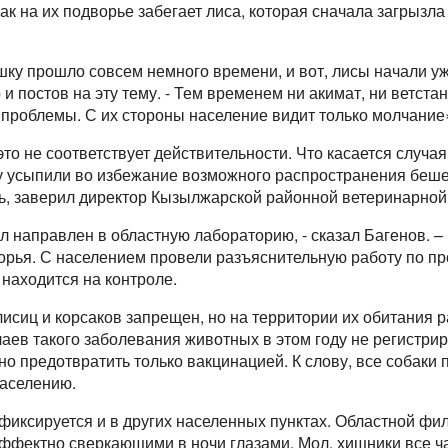
ак на их подворье забегает лиса, которая сначала загрызла
ку прошло совсем немного времени, и вот, лисы начали у
 и постов на эту тему. - Тем временем ни акимат, ни ветста
проблемы. С их стороны население видит только молчание
это не соответствует действительности. Что касается случа
у усыпили во избежание возможного распространения беше
ь, заверил директор Кызылжарской районной ветеринарной
л направлен в областную лабораторию, - сказал Багенов. 
рья. С населением провели разъяснительную работу по п
находится на контроле.
лисиц и корсаков запрещен, но на территории их обитания
аев такого заболевания животных в этом году не регистри
о предотвратить только вакцинацией. К слову, все собаки
населению.
фиксируется и в других населенных пунктах. Областной ф
эффектно сверкающими в ночи глазами. Мол, хищники все ч