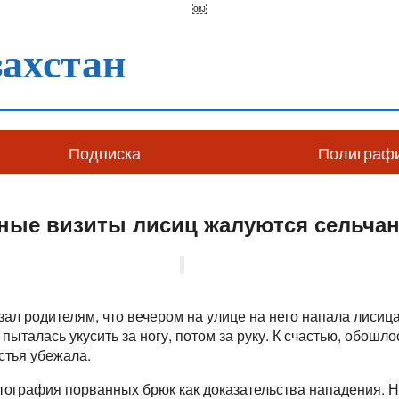
￼
ахстан
Подписка
Полиграф
тные визиты лисиц жалуются сельчан
ал родителям, что вечером на улице на него напала лисица
ыталась укусить за ногу, потом за руку. К счастью, обошлос
стья убежала.
ография порванных брюк как доказательства нападения. Не