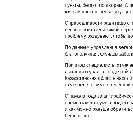
пункты, бегают по дворам. О
жители обеспокоены ситуацие
Справедливости ради надо отм
лесные обитатели зимой неред
проблему раздувают, чтобы по
По данным управления ветери
благополучная, случаев забол
При этом специалисты отмечаю
дыхания и упадка сердечной д
Казахстанская область находи
отмечается в зимне-весенний 
С начала года за антирабичес
промыть место укуса водой с 
и как можно раньше обратитьс
бешенства.