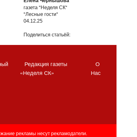
Елена Чернышова
газета "Неделя СК"
"Лесные гости"
04.12.25
Поделиться статьёй:
ный
Редакция газеты
О
«Неделя СК»
Нас
ржание рекламы несут рекламодатели.