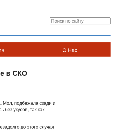
ия
О Нас
е в СКО
. Мол, подбежала сзади и
ь без укусов, так как
задолго до этого случая