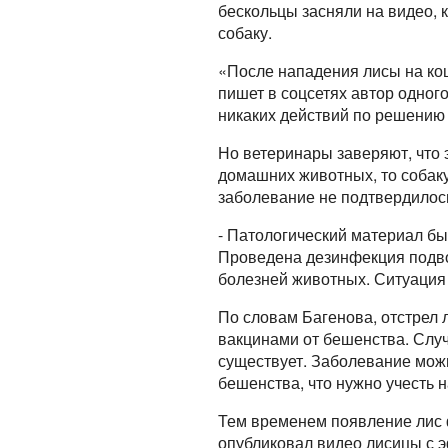
бескольцы засняли на видео, к
собаку.
«После нападения лисы на кош
пишет в соцсетях автор одного
никаких действий по решению 
Но ветеринары заверяют, что 
домашних животных, то собак
заболевание не подтвердилос
- Патологический материал бы
Проведена дезинфекция подво
болезней животных. Ситуация 
По словам Багенова, отстрел 
вакцинами от бешенства. Случ
существует. Заболевание можн
бешенства, что нужно учесть 
Тем временем появление лис 
опубликовал видео лисицы с 