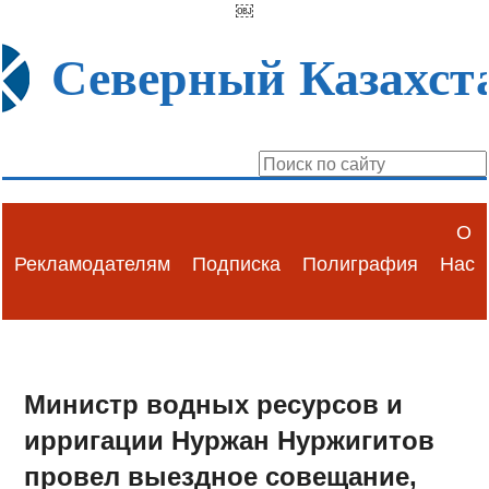
￼
Северный Казахст
О
Рекламодателям
Подписка
Полиграфия
Нас
Министр водных ресурсов и
ирригации Нуржан Нуржигитов
провел выездное совещание,