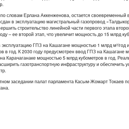
р.
, по словам Ерлана Аккенженова, остается своевременный
а сдан в эксплуатацию магистральный газопровод «Талдыкор
вершить строительство линейной части первого этапа втор
году – ее второй этап, что увеличит мощность до 15 млрд ку
в эксплуатацию ГПЗ на Кашагане мощностью 1 млрд м³/год
в в год. К 2030 году предусмотрен ввод ГПЗ на Кашагане 
З на Карачаганаке мощностью 5 млрд кубометров в год. Реал
расширить газотранспортную инфраструктуру и обеспечить 
тр.
тном заседании палат парламента Касым-Жомарт Токаев по
ана.