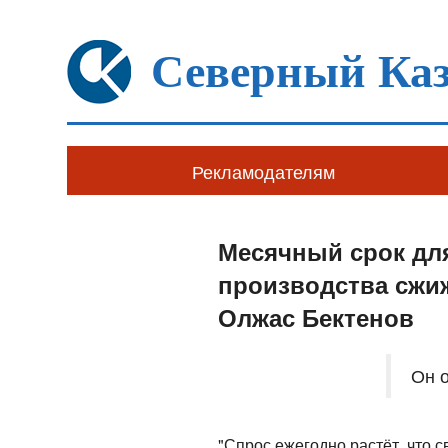
Северный Каз
Рекламодателям
Месячный срок дл
производства сжиж
Олжас Бектенов
Он о
"Спрос ежегодно растёт, что с