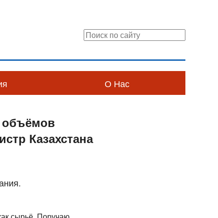
ия
О Нас
ю объёмов
истр Казахстана
ания.
 как сырьё. Поручаю