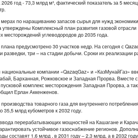
 2026 год - 73,3 млрд м³, фактический показатель за 5 месяц
тр.
о мерах по наращиванию запасов сырья для нужд экономики
а утверждены Комплексный план развития газовой отрасли 
х месторождений углеводородов до 2035 года.
 плана предусмотрено 30 участков недр. На сегодня с Qaza
и разведки, три – на стадии добычи. Сроки их реализации 
ды национальные компании «QazaqGaz» и «КазМунайГаз» в
бай, Барханная, Рожковское и Западная Прорва. Вместе с 
й пусковой комплекс месторождения Западная Прорва, а т
ообщил Ерлан Аккенженов.
 производства товарного газа для внутреннего потребления
о 35,5 млрд кубометров к 2032 году.
т ввода перерабатывающих мощностей на Кашагане и Карача
гарантировать устойчивое газоснабжение регионов. Допол
оды составят 1,6 млрд , в 2031 году – 2,3 млрд, а в 2032 год