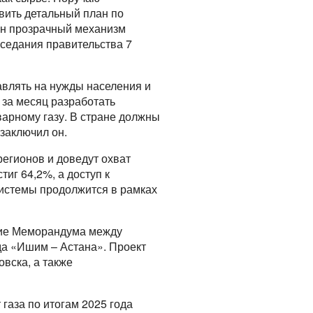
вить детальный план по
ен прозрачный механизм
аседания правительства 7
авлять на нужды населения и
 за месяц разработать
варному газу. В стране должны
заключил он.
регионов и доведут охват
тиг 64,2%, а доступ к
системы продолжится в рамках
ние Меморандума между
да «Ишим – Астана». Проект
вска, а также
 газа по итогам 2025 года