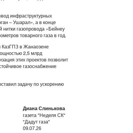
 ввод инфраструктурных
ган – Ушарал», а в конце
ой нитки газопровода «Бейнеу
бометров товарного газа в год.
 и КазГПЗ в Жанаозене
мощностью 2,5 млрд
изация этих проектов позволит
устойчивое газоснабжение
ставил задачу по ускорению
Диана Слинькова
газета "Неделя СК"
"Дадут газа"
09.07.26