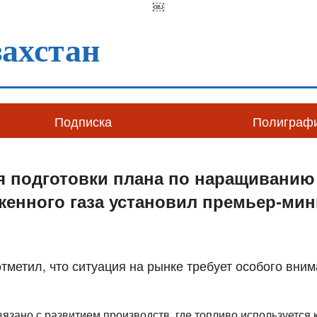
￼
ахстан
Подписка
Полиграф
я подготовки плана по наращивани
енного газа установил премьер-мин
тметил, что ситуация на рынке требует особого вним
вязано с развитием производств, где топливо используется