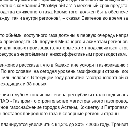
естно с компанией "КазМунайГаз" в месячный срок предста
дства сжиженного газа. Кроме того, должен быть обеспеч
жду, так и внутри регионов", – сказал Бектенов во время з
что объёмы доступного газа должны в первую очередь напр
 производств. Он поручил Минэнерго и акиматам регионов
 для новых производств, которые хотят подключиться к то
ресурса энергоёмким и низкоэффективным производствам, 
енженов рассказал, что в Казахстане ускорят газификацию 
 По его словам, на сегодня уровень газификации страны дос
1 млн человек. В текущем году развитие газотранспортной 
реходящих и 33 новых.
ения голубым топливом севера республики стало подписа
 ПАО «Газпром» о строительстве магистрального газопрово
ное газоснабжение городов Астаны, Кокшетау и Петропавло
поставок природного газа в северные регионы страны.
ланируется увеличить с 64,2% до 80% к 2035 году. Транзит