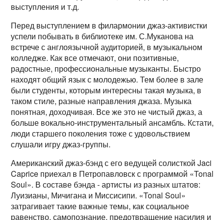
выступления и т.д.
Перед выступлением в филармонии джаз-активистки
успели побывать в библиотеке им. С.Муканова на
встрече с англоязычной аудиторией, в музыкальном
колледже. Как все отмечают, они позитивные,
радостные, профессиональные музыканты. Быстро
находят общий язык с молодежью. Тем более в зале
были студенты, которым интересны такая музыка, в
таком стиле, разные направления джаза. Музыка
понятная, доходчивая. Все же это не чистый джаз, а
больше вокально-инструментальный ансамбль. Кстати,
люди старшего поколения тоже с удовольствием
слушали игру джаз-группы.
Американский джаз-бэнд с его ведущей солисткой Jaci
Caprice приехал в Петропавловск с программой «Tonal
Soul». В составе бэнда - артисты из разных штатов:
Луизианы, Мичигана и Миссисипи. «Tonal Soul»
затрагивает такие важные темы, как социальное
равенство, самопознание, предотвращение насилия и