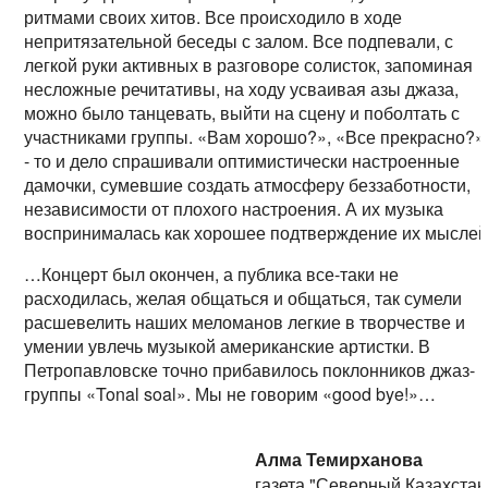
ритмами своих хитов. Все происходило в ходе
непритязательной беседы с залом. Все подпевали, с
легкой руки активных в разговоре солисток, запоминая
несложные речитативы, на ходу усваивая азы джаза,
можно было танцевать, выйти на сцену и поболтать с
участниками группы. «Вам хорошо?», «Все прекрасно?»
- то и дело спрашивали оптимистически настроенные
дамочки, сумевшие создать атмосферу беззаботности,
независимости от плохого настроения. А их музыка
воспринималась как хорошее подтверждение их мыслей
…Концерт был окончен, а публика все-таки не
расходилась, желая общаться и общаться, так сумели
расшевелить наших меломанов легкие в творчестве и
умении увлечь музыкой американские артистки. В
Петропавловске точно прибавилось поклонников джаз-
группы «Tonal soal». Мы не говорим «good bye!»…
Алма Темирханова
газета "Северный Казахстан