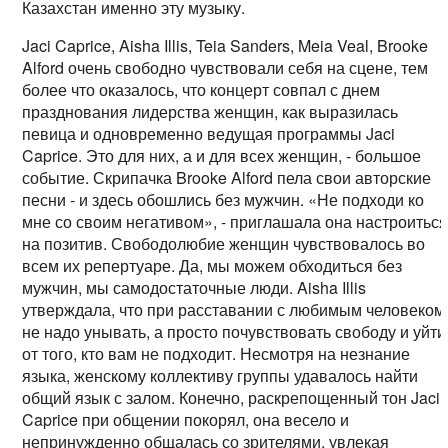
Казахстан именно эту музыку.
Jaci Caprice, Aisha Illis, Teia Sanders, Meia Veal, Brooke
Alford очень свободно чувствовали себя на сцене, тем
более что оказалось, что концерт совпал с днем
празднования лидерства женщин, как выразилась
певица и одновременно ведущая программы Jaci
Caprice. Это для них, а и для всех женщин, - большое
событие. Скрипачка Brooke Alford пела свои авторские
песни - и здесь обошлись без мужчин. «Не подходи ко
мне со своим негативом», - приглашала она настроитьс
на позитив. Свободолюбие женщин чувствовалось во
всем их репертуаре. Да, мы можем обходиться без
мужчин, мы самодостаточные люди. Aisha Illis
утверждала, что при расставании с любимым человеком
не надо унывать, а просто почувствовать свободу и уйти
от того, кто вам не подходит. Несмотря на незнание
языка, женскому коллективу группы удавалось найти
общий язык с залом. Конечно, раскрепощенный тон Jaci
Caprice при общении покорял, она весело и
непринужденно общалась со зрителями, увлекая