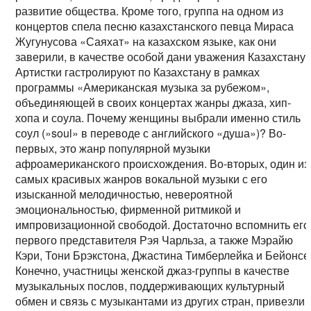
развитие общества. Кроме того, группа на одном из
концертов спела песню казахстанского певца Мираса
Жугунусова «Саяхат» на казахском языке, как они
заверили, в качестве особой дани уважения Казахстану.
Артистки гастролируют по Казахстану в рамках
программы «Американская музыка за рубежом»,
объединяющей в своих концертах жанры джаза, хип-
хопа и соула. Почему женщины выбрали именно стиль
соул (»soul» в переводе с английского «душа»)? Во-
первых, это жанр популярной музыки
афроамериканского происхождения. Во-вторых, один из
самых красивых жанров вокальной музыки с его
изысканной мелодичностью, невероятной
эмоциональностью, фирменной ритмикой и
импровизационной свободой. Достаточно вспомнить его
первого представителя Рэя Чарльза, а также Мэрайю
Кэри, Тони Брэкстона, Джастина Тимберлейка и Бейонсе
Конечно, участницы женской джаз-группы в качестве
музыкальных послов, поддерживающих культурный
обмен и связь с музыкантами из других cтран, привезли 