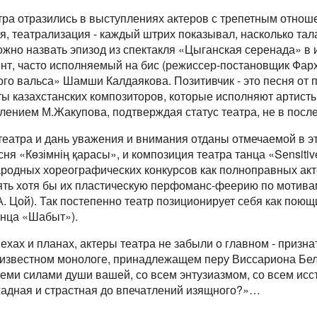
тра отразились в выступлениях актеров с трепетным отноше
ия, театрализация - каждый штрих показывал, насколько та
но назвать эпизод из спектакля «Цыганская серенада» в
нт, часто исполняемый на бис (режиссер-постановщик Фарх
ого вальса» Шамши Калдаякова. Позитивчик - это песня от
ты казахстанских композиторов, которые исполняют артис
влением М.Жакупова, подтверждая статус театра, не в пос
театра и дань уважения и внимания отданы отмечаемой в э
есня «Көзімнің қарасы», и композиция театра танца «Sеnsit
ародных хореографических конкурсов как полноправных акте
зять хотя бы их пластическую перфоманс-феерию по мотива
А. Цой). Так постепенно театр позиционирует себя как поющ
анца «Шабыт»).
ехах и планах, актеры театра не забыли о главном - призн
 в известном монологе, принадлежащем перу Виссариона Бел
 всеми силами души вашей, со всем энтузиазмом, со всем исс
жадная и страстная до впечатлений изящного?»…