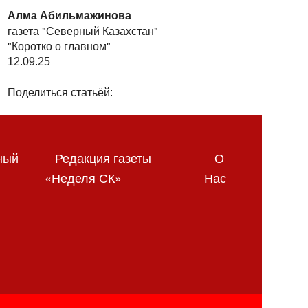
Алма Абильмажинова
газета "Северный Казахстан"
"Коротко о главном"
12.09.25
Поделиться статьёй:
ный
Редакция газеты
О
«Неделя СК»
Нас