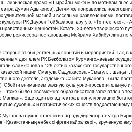
ая - лирическая драма «Шырайлы мекен» по мотивам пьес
театра Думан Адыкенов). Детям же понравились новогодние 
ю удивительной магией и веселыми развлечениями, поста
 культуры РК Даурен Тойбазаров, другую, «Тентек теке», - 
нравственных ценностей. Кстати, 20-летие творческого пу
ировке режиссера-постановщика Мейрама Хабибуллина по 
я в стороне от общественных событий и мероприятий. Так, в
луженным деятелем РК Бекболатом Курмангожаевым осущес
гали Алимжанова к 125-летию казахского государственного 
ь казахской нации Смагула Садуакасова «Смағұл… шыңы». К
ственного деятеля, академика Сабита Муканова - была пос
). Обойти вниманием важную культурно-просветительную ин
и, - тоже было невозможно: образ писателя запечатлен в т
р Магжан». Еще один вклад театра в популяризацию богато
ивитие духовных и патриотических качеств подрастающему 
С.Муканова нужно отнести и награду директора театра Би
е «Қазақстанның еңбек сіңірген қайраткері», врученную ему