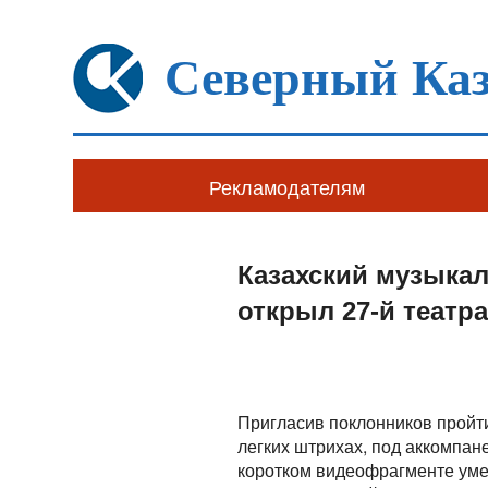
Северный Каз
Рекламодателям
Казахский музыкал
открыл 27-й театр
Пригласив поклонников пройти
легких штрихах, под аккомпан
коротком видеофрагменте умес