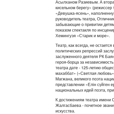
Асылханом Разиевым. А втор
кисельном берегу» (режиссер 
«Девушка-ясень», наполненну
руководитель театра, Отличник
забывающие о привитии детям 
показом спектакля по инсцен
Хемингуэя «Старик и море».
Театр, как всегда, не остаетс
политических репрессий зас
заслуженного деятеля РК Баян
героя-борца за независимост
театра дате - 125-летию обще
махаббат» («Светлая любовь»
Магжана, великого поэта наци
представлении «Елін сүйген е
национальных идей поэта, пр
К достижениям театра имени 
Жалгасбаева - почетное звани
искусства.