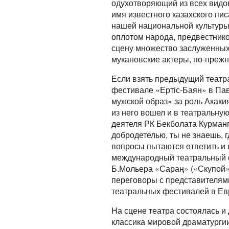
одухотворяющий из всех видов
имя известного казахского пи
нашей национальной культуры. 
оплотом народа, предвестник
сцену множество заслуженных
мукановские актеры, по-прежн
Если взять предыдущий театра
фестивале «Ертіс-Баян» в Па
мужской образ» за роль Акак
из него вошел и в театральну
деятеля РК Бекболата Курманг
добродетелью, ты не знаешь, 
вопросы пытаются ответить и 
международный театральный фе
Б.Мольера «Сараң» («Скупой»
переговоры с представителями
театральных фестивалей в Ев
На сцене театра состоялась и
классика мировой драматургии