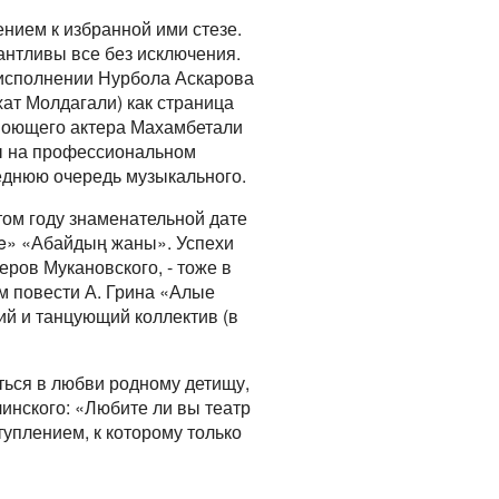
нием к избранной ими стезе.
лантливы все без исключения.
 исполнении Нурбола Аскарова
ат Молдагали) как страница
 поющего актера Махамбетали
ты на профессиональном
леднюю очередь музыкального.
том году знаменательной дате
ive» «Абайдың жаны». Успехи
ров Мукановского, - тоже в
м повести А. Грина «Алые
ий и танцующий коллектив (в
аться в любви родному детищу,
инского: «Любите ли вы театр
туплением, к которому только