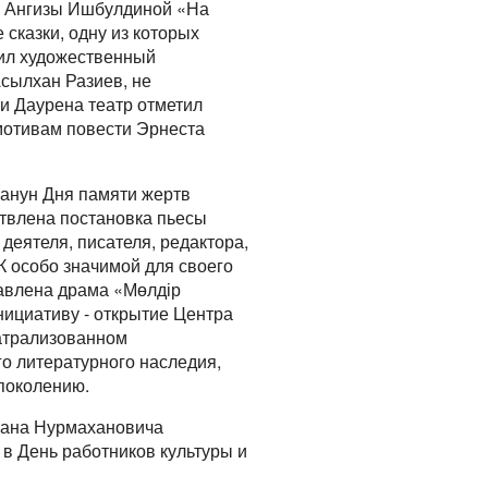
ы Ангизы Ишбулдиной «На
сказки, одну из которых
вил художественный
Асылхан Разиев, не
ти Даурена театр отметил
мотивам повести Эрнеста
 канун Дня памяти жертв
твлена постановка пьесы
деятеля, писателя, редактора,
 особо значимой для своего
тавлена драма «Мөлдір
ициативу - открытие Центра
еатрализованном
го литературного наследия,
поколению.
ржана Нурмахановича
 в День работников культуры и