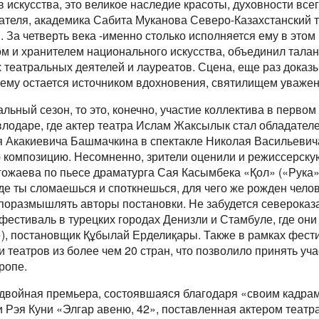
 искусства, это великое наследие красоты, духовности все
сателя, академика Сабита Муканова Северо-Казахстанский 
За четверть века -именно столько исполняется ему в этом 
ом и хранителем национального искусства, объединил тала
 театральных деятелей и лауреатов. Сцена, еще раз доказ
ему остается источником вдохновения, святилищем уважени
льный сезон, то это, конечно, участие коллектива в перво
влодаре, где актер театра Ислам Жаксылык стал обладате
ия Акакиевича Башмачкина в спектакле Николая Васильевич
ю композицию. Несомненно, зрители оценили и режиссерску
ожаева по пьесе драматурга Сая Касымбека «Қол» («Рука»)
где ты сломаешься и споткнешься, для чего же рожден челов
поразмышлять авторы постановки. Не забудется североказ
стиваль в турецких городах Денизли и Стамбуле, где они
), постановщик Құбылай Ерделиқары. Также в рамках фес
 театров из более чем 20 стран, что позволило принять уч
ропе.
 двойная премьера, состоявшаяся благодаря «своим кадрам»
 Рэя Куни «Элгар авеню, 42», поставленная актером театр