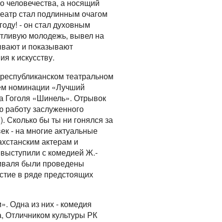
го человечества, а носящий
театр стал подлинным очагом
году! - он стал духовным
нтливую молодежь, вывел на
ывают и показывают
я к искусству.
м республиканском театральном
лем номинации «Лучший
а Гоголя «Шинель». Отрывок
ю работу заслуженного
. Сколько бы ты ни гонялся за
ек - на многие актуальные
ахстанским актерам и
 выступили с комедией Ж.-
тиваля были проведены
астие в ряде предстоящих
. Одна из них - комедия
а, Отличником культуры РК