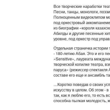
Все творческие наработки теа
Песни, танцы, монологи, поэз
Полноценным видеоклипом мож
под оркестровый аккомпанеме
из биографии «короля казахск
Абилды и другие песенные хи
уровне, под оркестр под упра
Отдельная страничка истории 
- 180-летию Абая. Это и его п
«Sеnsitive», лауреата междун
творческой копилке театра, в
паруса» (режиссер спектакля 
составе его еще и ансамбль т
…Коротко поведав о своих усп
искусству в целом. Об этом -
так, как я люблю его, то есть
способна пылкая молодость, 