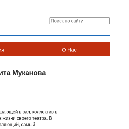
ия
О Нас
ита Муканова
шающей в зал, коллектив в
 жизни своего театра. В
чатляющий, самый