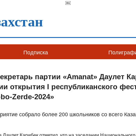
￼
ахстан
Подписка
Полиграф
екретарь партии «Amanat» Даулет К
ии открытия I республиканского фес
bo-Zerde-2024»
риятие собрало более 200 школьников со всего Каза
 Даулет Карибек отметил, что на заседании Национального 