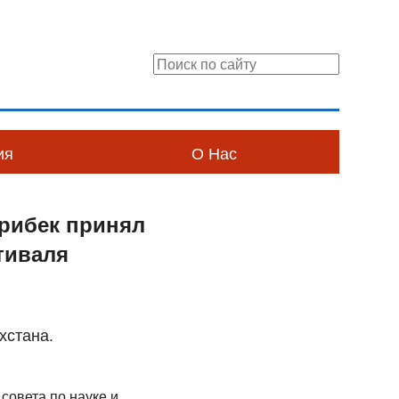
ия
О Нас
арибек принял
тиваля
хстана.
совета по науке и