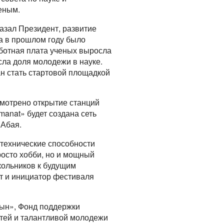
еным.
казал Президент, развитие
ва в прошлом году было
аботная плата ученых выросла
сла доля молодежи в науке.
н стать стартовой площадкой
смотрено открытие станций
anat» будет создана сеть
 Абая.
-технические способности
просто хобби, но и мощный
кольников к будущим
т и инициатор фестиваля
рын», Фонд поддержки
тей и талантливой молодежи