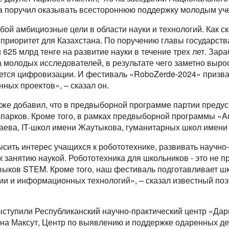
ва поручил оказывать всестороннюю поддержку молодым уч
бой амбициозные цели в области науки и технологий. Как с
 приоритет для Казахстана. По поручению главы государст
625 млрд тенге на развитие науки в течение трех лет. Зар
а молодых исследователей, в результате чего заметно выро
ется цифровизации. И фестиваль «RoboZerde-2024» призва
ных проектов», – сказал он.
кже добавил, что в предвыборной программе партии преду
опарков. Кроме того, в рамках предвыборной программы «Am
ева, IT-школ имени Жаутыкова, гуманитарных школ имени
ить интерес учащихся к робототехнике, развивать научно
к занятию наукой. Робототехника для школьников - это не 
выков STEM. Кроме того, наш фестиваль подготавливает ш
и и информационных технологий», – сказал известный поэ
ступили Республиканский научно-практический центр «Да
на Максут, Центр по выявлению и поддержке одаренных де