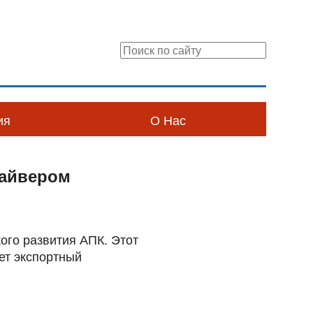
ия
О Нас
райвером
ого развития АПК. Этот
ет экспортный