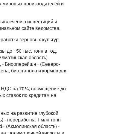
ку мировых производителей и
привлечению инвестиций и
циальном сайте ведомства.
работки зерновых культур.
ы до 150 тыс. тонн в год,
Алматинская область) -
ов, «Биооперейшн» (Северо-
тена, биоэтанола и кормов для
е НДС на 70%; возмещение до
х ставок по кредитам на
ных на развитие глубокой
) - переработка 1 млн тонн
d» (Акмолинская область) -
ина, полимолочной кислоты и