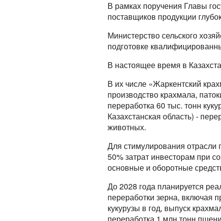
В рамках поручения Главы гос
поставщиков продукции глубок
Министерство сельского хозя
подготовке квалифицированны
В настоящее время в Казахст
В их числе «Жаркентский крахм
производство крахмала, паток
переработка 60 тыс. тонн кук
Казахстанская область) - пере
животных.
Для стимулирования отрасли 
50% затрат инвесторам при с
основные и оборотные средст
До 2028 года планируется реа
переработки зерна, включая п
кукурузы в год, выпуск крахма
переработка 1 млн тонн пшени