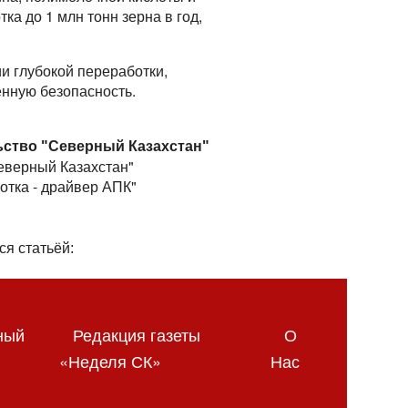
а до 1 млн тонн зерна в год,
и глубокой переработки,
енную безопасность.
ьство "Северный Казахстан"
Северный Казахстан"
отка - драйвер АПК"
ся статьёй:
ный
Редакция газеты
О
«Неделя СК»
Нас