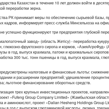
ударства Казахстан в течение 10 лет должен войти в десят
ой переработки зерна.
йства РК принимает меры по обеспечению сырьевой базы, 
х кадров, информирует пресс-служба Минсельхоза на офи
ане успешно функционируют три предприятия глубокой пере
алопаточный завод» (область Жетісу) - переработка кукуруз
и, глюкозно-фруктозного сиропа и кормов, «АзияАгроФуд» (
урузы в год, выпуск крахмала, патоки и крахмальных сироп
работка 300 тыс. тонн пшеницы в год, выпуск крахмала, глю
предусмотрены налоговые и финансовые льготы: снижени
оздании и расширении предприятий; удешевление процентны
ва; льготное финансирование оборотных средств.
лизация трех крупных инвестиционных проектов, направлен
роект «Fufeng Group Company Limited» (Жамбылская область
ла и аминокислот, проект «Dalian Hesheng Holdings Group Lt
цы в год с выпуском глютаминовой кислоты, лизина, треон