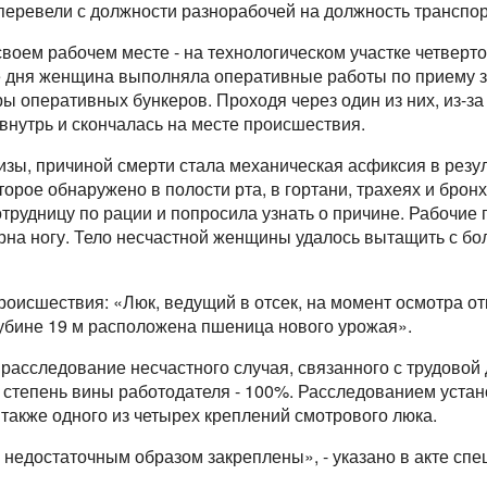
 перевели с должности разнорабочей на должность транспо
своем рабочем месте - на технологическом участке четверт
 дня женщина выполняла оперативные работы по приему зер
ры оперативных бункеров. Проходя через один из них, из-з
внутрь и скончалась на месте происшествия.
зы, причиной смерти стала механическая асфиксия в резул
орое обнаружено в полости рта, в гортани, трахеях и брон
отрудницу по рации и попросила узнать о причине. Рабочие
ерна ногу. Тело несчастной женщины удалось вытащить с б
роисшествия: «Люк, ведущий в отсек, на момент осмотра от
лубине 19 м расположена пшеница нового урожая».
асследование несчастного случая, связанного с трудовой
 степень вины работодателя - 100%. Расследованием устан
 также одного из четырех креплений смотрового люка.
недостаточным образом закреплены», - указано в акте спе