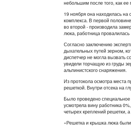
небольшим после того, как ее
19 ноября она находилась на 
комплекса. В первой половине
во второй - производила заме
люка, работница провалилась 
Согласно заключению эксперти
дыхательных путей зерном, кот
диспетчер не могла вызвать с
увидели торчащую из груды з
альпинистского снаряжения.
Из протокола осмотра места п
решеткой. Внутри отсека на г
Было проведено специальное р
усмотрела вину работника 0%,
четырех креплений решетки, а
«Решетка и крышка люка были 