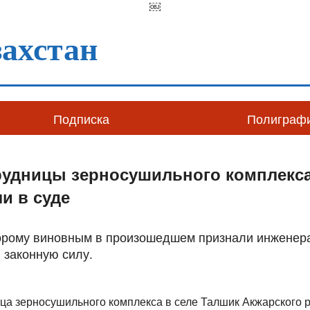
￼
ахстан
Подписка
Полиграф
трудницы зерносушильного комплекс
и в суде
торому виновным в произошедшем признали инженера
в законную силу.
ица зерносушильного комплекса в селе Талшик Акжарского р