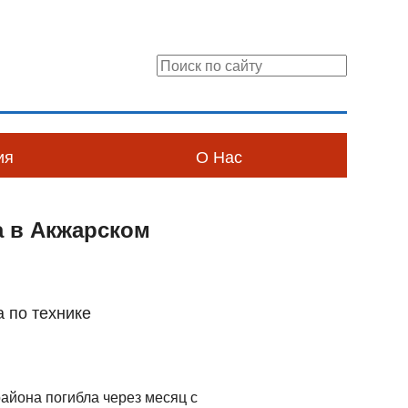
ия
О Нас
а в Акжарском
 по технике
айона погибла через месяц с