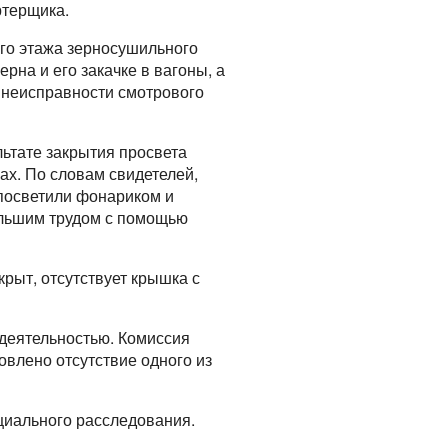
ртерщика.
ого этажа зерносушильного
на и его закачке в вагоны, а
а неисправности смотрового
ьтате закрытия просвета
хах. По словам свидетелей,
 посветили фонариком и
ольшим трудом с помощью
крыт, отсутствует крышка с
 деятельностью. Комиссия
овлено отсутствие одного из
циального расследования.