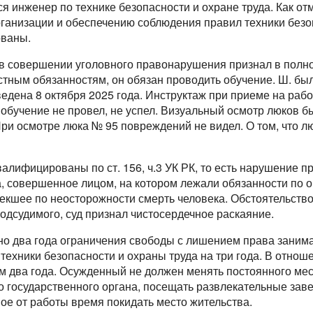
я инженер по технике безопасности и охране труда. Как от
рганизации и обеспечению соблюдения правил техники безо
ованы.
 совершении уголовного правонарушения признал в полном
стным обязанностям, он обязан проводить обучение. Ш. был
едена 8 октября 2025 года. Инструктаж при приеме на рабо
обучение не провел, не успел. Визуальный осмотр люков бы
ри осмотре люка № 95 повреждений не видел. О том, что л
алифицированы по ст. 156, ч.3 УК РК, то есть нарушение п
а, совершенное лицом, на котором лежали обязанности по 
лекшее по неосторожности смерть человека. Обстоятельст
подсудимого, суд признал чистосердечное раскаяние.
но два года ограничения свободы с лишением права занима
техники безопасности и охраны труда на три года. В отно
 два года. Осужденный не должен менять постоянного мес
 государственного органа, посещать развлекательные заве
ное от работы время покидать место жительства.