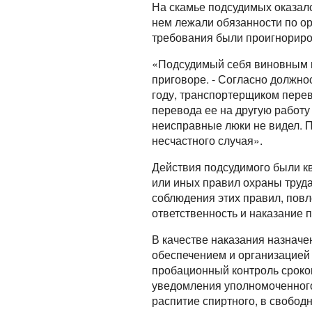
На скамье подсудимых оказалс
нем лежали обязанности по о
требования были проигнорир
«Подсудимый себя виновным в
приговоре. - Согласно должно
году, транспортерщиком перев
перевода ее на другую работу 
неисправные люки не видел. П
несчастного случая».
Действия подсудимого были кв
или иных правил охраны труд
соблюдения этих правил, пов
ответственность и наказание 
В качестве наказания назначе
обеспечением и организацией 
пробационный контроль сроком
уведомления уполномоченного
распитие спиртного, в свобод