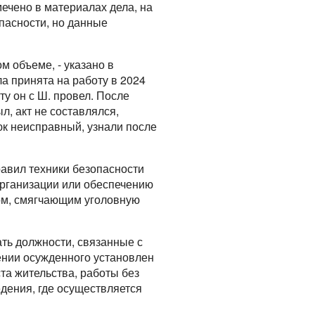
мечено в материалах дела, на
пасности, но данные
 объеме, - указано в
а принята на работу в 2024
ту он с Ш. провел. После
л, акт не составлялся,
юк неисправный, узнали после
равил техники безопасности
организации или обеспечению
вом, смягчающим уголовную
ть должности, связанные с
шении осужденного установлен
та жительства, работы без
дения, где осуществляется