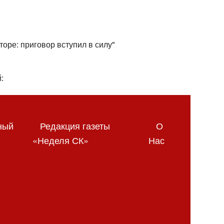
торе: приговор вступил в силу"
:
ный
Редакция газеты
О
«Неделя СК»
Нас