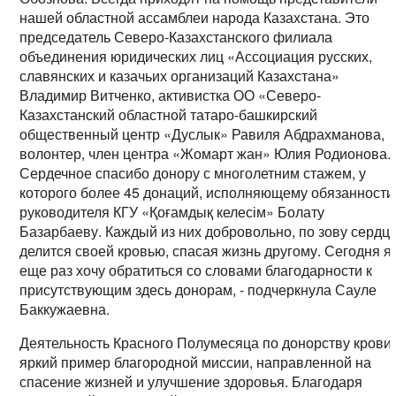
нашей областной ассамблеи народа Казахстана. Это
председатель Северо-Казахстанского филиала
объединения юридических лиц «Ассоциация русских,
славянских и казачьих организаций Казахстана»
Владимир Витченко, активистка ОО «Северо-
Казахстанский областной татаро-башкирский
общественный центр «Дуслык» Равиля Абдрахманова,
волонтер, член центра «Жомарт жан» Юлия Родионова.
Сердечное спасибо донору с многолетним стажем, у
которого более 45 донаций, исполняющему обязанности
руководителя КГУ «Қоғамдық келесім» Болату
Базарбаеву. Каждый из них добровольно, по зову сердц
делится своей кровью, спасая жизнь другому. Сегодня я
еще раз хочу обратиться со словами благодарности к
присутствующим здесь донорам, - подчеркнула Сауле
Баккужаевна.
Деятельность Красного Полумесяца по донорству крови 
яркий пример благородной миссии, направленной на
спасение жизней и улучшение здоровья. Благодаря