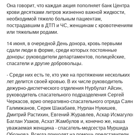
Она говорит, что каждая акция пополняет банк Центра
крови десятками литров жизненно важной жидкости,
необходимой тяжело больным пациентам,
пострадавшим в ДТП и ЧС, женщинам с кровотечениям
или тяжелыми родами.
14 июня, в очередной День донора, кровь первыми
сдали люди в форме, среди которых постоянные
доноры: руководители департаментов, полицейские,
спасатели и другие добровольцы.
- Среди них есть те, кто уже на протяжении нескольких
лет делится своей кровью. В их числе руководитель
дежурно-диспетческого отделения Нурбулат Айсин,
руководитель спасательного подразделения Сергей
Черкасов, врио оперативно-спасательного отряда Саян
Галимжанов, Серик Шакабаев, Нурлан Нукишев,
Дмитрий Растихин, Евгений Журавлев, Аскар Исмагулов
Баглан Узаков, Асхат Жамбулов и, конечно же, наша
уважаемая женщина - спасатель-медсестра Муршида
Обознова. Всегда приходят на помощь представители