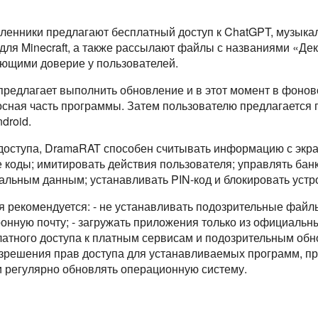
ленники предлагают бесплатный доступ к ChatGPT, музык
я Minecraft, а также рассылают файлы с названиями «Дек
ющими доверие у пользователей.
предлагает выполнить обновление и в этот момент в фоно
осная часть программы. Затем пользователю предлагается 
droid.
оступа, DramaRAT способен считывать информацию с экра
е коды; имитировать действия пользователя; управлять ба
альным данным; устанавливать PIN-код и блокировать устр
я рекомендуется: - не устанавливать подозрительные файл
нную почту; - загружать приложения только из официальных
атного доступа к платным сервисам и подозрительным об
решения прав доступа для устанавливаемых программ, пр
и регулярно обновлять операционную систему.