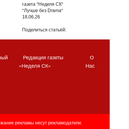
газета "Неделя СК"
"Лучше без Drama"
18.06.26
Поделиться статьёй:
ный
Редакция газеты
О
«Неделя СК»
Нас
ржание рекламы несут рекламодатели.