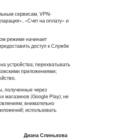
альным сервисам, VPN-
ларация», «Счет на оплату» и
вом режиме начинает
предоставить доступ к Службе
на устройства; перехватывать
нковскими приложениями;
ойство.
ы, полученные через
 магазинов (Google Play); не
новлениям; внимательно
иложений; использовать
Диана Слинькова