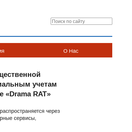
ия
О Нас
бщественной
циальным учетам
е «Drama RAT»
распространяется через
ярные сервисы,