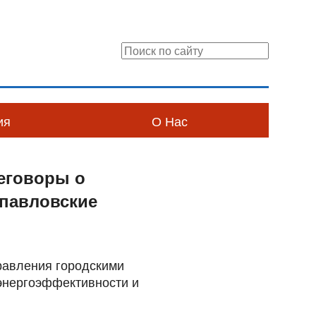
ия
О Нас
реговоры о
опавловские
равления городскими
энергоэффективности и