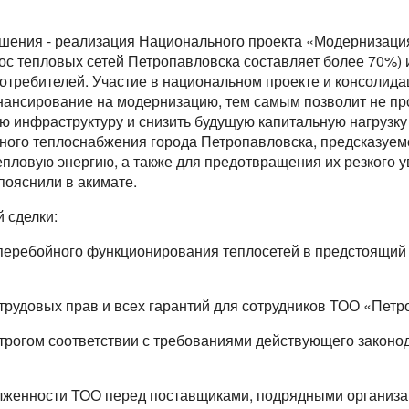
шения - реализация Национального проекта «Модернизация
нос тепловых сетей Петропавловска составляет более 70%)
отребителей. Участие в национальном проекте и консолид
нансирование на модернизацию, тем самым позволит не про
 инфраструктуру и снизить будущую капитальную нагрузку 
ного теплоснабжения города Петропавловска, предсказуем
пловую энергию, а также для предотвращения их резкого у
пояснили в акимате.
 сделки:
перебойного функционирования теплосетей в предстоящий
трудовых прав и всех гарантий для сотрудников ТОО «Петр
строгом соответствии с требованиями действующего законо
олженности ТОО перед поставщиками, подрядными организа