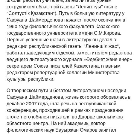
сотрудником областной газеты "Ленин туы" (ныне
"Солтүстік Қазақстан"). Путь в большую литературу у
Сафуана Шаймерденова начался после окончания в
1950 году филологического факультета Казахского
государственного университета имени С.М.Кирова.
Первые успешные шаги в литературу он делал в
редакции республиканской газеты "Лениншіл жас",
работал заведующим отделом, заместителем редактора
ведущего литературного журнала «Әдебиет және өнер»,
секретарем Союза писателей Казахстана, главным
редактором репертуарной коллегии Министерства
культуры республики.
О творческом пути и богатом литературном наследии
Сафуана Шаймерденова, жизнь которого оборвалась в
декабре 2007 года, шла речь на республиканской
конференции, проходившей в рамках празднования
столетнего юбилея писателя во Дворце школьников
областного центра. На ней академик, доктор
филологических наук Бауыржан Омаров зачитал