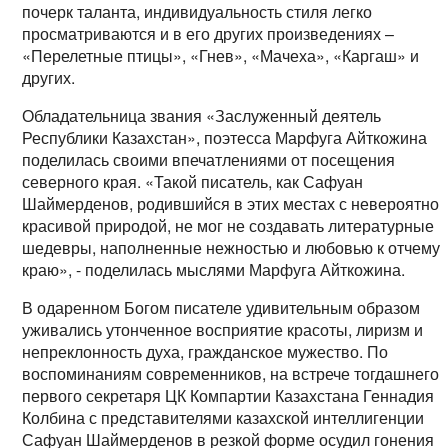
почерк таланта, индивидуальность стиля легко
просматриваются и в его других произведениях –
«Перелетные птицы», «Гнев», «Мачеха», «Каргаш» и
других.
Обладательница звания «Заслуженный деятель
Республики Казахстан», поэтесса Марфуга Айткожина
поделилась своими впечатлениями от посещения
северного края. «Такой писатель, как Сафуан
Шаймерденов, родившийся в этих местах с невероятно
красивой природой, не мог не создавать литературные
шедевры, наполненные нежностью и любовью к отчему
краю», - поделилась мыслями Марфуга Айткожина.
В одаренном Богом писателе удивительным образом
уживались утонченное восприятие красоты, лиризм и
непреклонность духа, гражданское мужество. По
воспоминаниям современников, на встрече тогдашнего
первого секретаря ЦК Компартии Казахстана Геннадия
Колбина с представителями казахской интеллигенции
Сафуан Шаймерденов в резкой форме осудил гонения