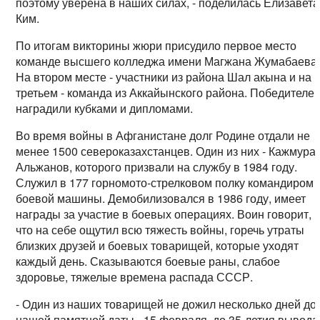
поэтому уверена в наших силах, - поделилась Елизавета
Ким.
По итогам викторины жюри присудило первое место
команде высшего колледжа имени Магжана Жумабаева
На втором месте - участники из района Шал акына и на
третьем - команда из Аккайынского района. Победителе
наградили кубками и дипломами.
Во время войны в Афганистане долг Родине отдали не
менее 1500 североказахстанцев. Один из них - Кажмура
Альжанов, которого призвали на службу в 1984 году.
Служил в 177 горномото-стрелковом полку командиром
боевой машины. Демобилизовался в 1986 году, имеет
награды за участие в боевых операциях. Воин говорит,
что на себе ощутил всю тяжесть войны, горечь утраты
близких друзей и боевых товарищей, которые уходят
каждый день. Сказываются боевые раны, слабое
здоровье, тяжелые времена распада СССР.
- Один из наших товарищей не дожил несколько дней до
нашей памятной даты - 15 февраля, до 35-летия вывода