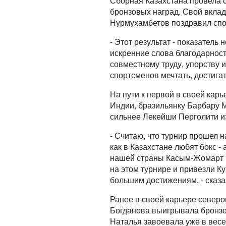
Сборная Казахстана провела 
бронзовых наград. Свой вклад
Нурмухамбетов поздравил спор
- Этот результат - показател
искренние слова благодарност
совместному труду, упорству 
спортсменов мечтать, достигат
На пути к первой в своей кар
Индии, бразильянку Барбару 
сильнее Лекейши Перголити и
- Считаю, что турнир прошел 
как в Казахстане любят бокс 
нашей страны Касым-Жомарт К
на этом турнире и привезли К
большим достижениям, - сказа
Ранее в своей карьере северо
Богданова выигрывала бронзо
Наталья завоевала уже в весе