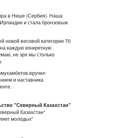
ира в Нише (Сербия). Наша
 Ирландии и стала бронзовым
ей новой весовой категории 70
м на каждую конкретную
умаю, не зря мы столько
.
рмухамбетов вручил
анием и наставника
енге.
ьство "Северный Казахстан"
Северный Казахстан"
ляет молодых"