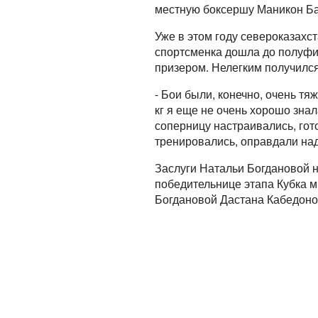
местную боксершу Маникон Ба
Уже в этом году североказахс
спортсменка дошла до полуфин
призером. Нелегким получилс
- Бои были, конечно, очень т
кг я еще не очень хорошо знал
соперницу настраивались, гото
тренировались, оправдали над
Заслуги Натальи Богдановой 
победительнице этапа Кубка м
Богдановой Дастана Кабедонов