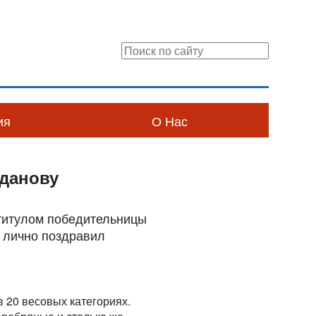
ия
О Нас
гданову
 титулом победительницы
в лично поздравил
 20 весовых категориях.