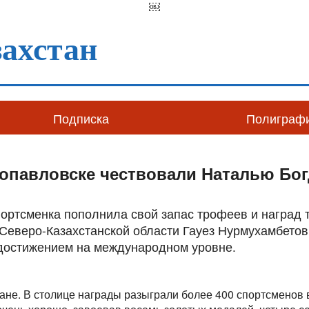
￼
ахстан
Подписка
Полиграф
опавловске чествовали Наталью Бо
портсменка пополнила свой запас трофеев и наград
 Северо-Казахстанской области Гауез Нурмухамбето
достижением на международном уровне.
ане. В столице награды разыграли более 400 спортсменов в