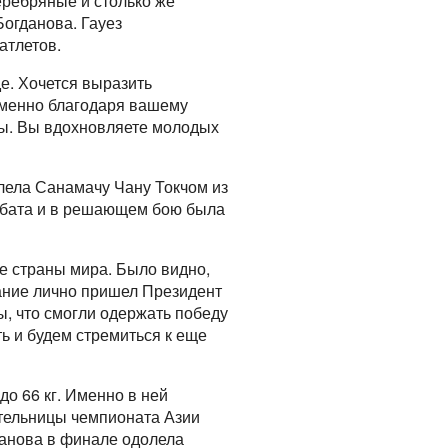
еребряные и столько же
огданова. Гауез
атлетов.
де. Хочется выразить
 Именно благодаря вашему
аны. Вы вдохновляете молодых
олела Санамачу Чану Токчом из
Мбата и в решающем бою была
ие страны мира. Было видно,
вание лично пришел Президент
, что смогли одержать победу
ь и будем стремиться к еще
до 66 кг. Именно в ней
ительницы чемпионата Азии
гданова в финале одолела