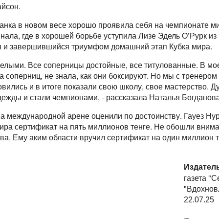
йсон.
танка в новом весе хорошо проявила себя на чемпионате м
ала, где в хорошей борьбе уступила Лизе Эдель О’Рурк из
я и завершившийся триумфом домашний этап Кубка мира.
яжелыми. Все соперницы достойные, все титулованные. В мо
а соперниц, не знала, как они боксируют. Но мы с тренеро
вились и в итоге показали свою школу, свое мастерство. Д
ежды и стали чемпионами, - рассказала Наталья Богданова
на международной арене оценили по достоинству. Гауез Ну
ира сертификат на пять миллионов тенге. Не обошли вним
а. Ему аким области вручил сертификат на один миллион т
Издател
газета "
"Вдохнов
22.07.25