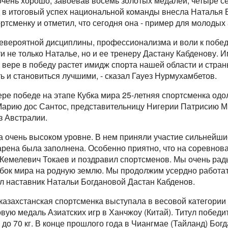
очень хорошо, завоевав восемь золотых медалей, четыре с
 в итоговый успех национальной команды внесла Наталья Б
тсменку и отметил, что сегодня она - пример для молодых 
ь невероятной дисциплины, профессионализма и воли к побе
и не только Наталье, но и ее тренеру Дастану Кабденову.
и вере в победу растет имидж спорта нашей области и стр
ь и становиться лучшими, - сказал Гауез Нурмухамбетов.
ьере победе на этапе Кубка мира 25-летняя спортсменка од
Марию дос Сантос, представительницу Нигерии Патрисию 
з Австралии.
на очень высоком уровне. В нем приняли участие сильнейш
- арена была заполнена. Особенно приятно, что на соревно
емелевич Токаев и поздравил спортсменов. Мы очень рады
убок мира на родную землю. Мы продолжим усердно работат
л наставник Натальи Богдановой Дастан Кабденов.
казахстанская спортсменка выступала в весовой категории 
вую медаль Азиатских игр в Ханчжоу (Китай). Титул побед
 до 70 кг. В конце прошлого года в Чиангмае (Тайланд) Бо