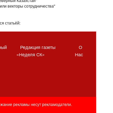
Северный Казахстан"
или векторы сотрудничества"
ся статьёй:
ный
Редакция газеты
О
«Неделя СК»
Нас
ржание рекламы несут рекламодатели.