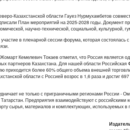
еверо-Казахстанской области Гауез Нурмухамбетов совмес
дписали План мероприятий на 2025-2028 годы. Документ пр
номической, научно-технической, социальной, культурной, г
участие в пленарной сессии форума, которая состоялась с
язи.
Жомарт Кемелевич Токаев отметил, что Россия является од
ных партнеров Казахстана. Для нашей области Российская 
олю приходится более 60% общего объема внешней торговли
станской области с Россией возрос в 1,6 раза и достиг 697
удничает не только с приграничными регионами России - Ом
й Татарстан. Предприятия взаимодействуют с российскими к
порту сырья, материалов и комплектующих, используемых в 
Издател