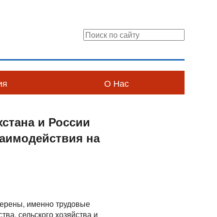
ия
О Нас
хстана и России
заимодействия на
верены, именно трудовые
тва, сельского хозяйства и