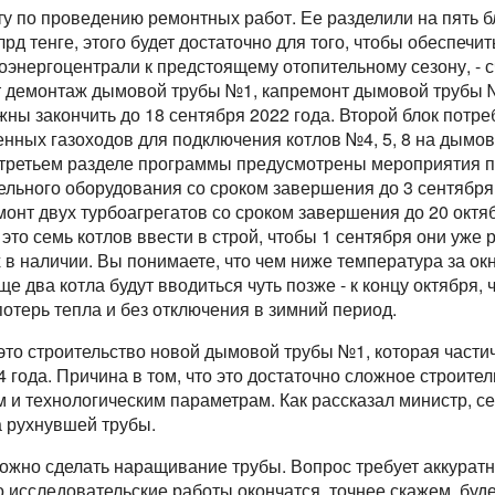
у по проведению ремонтных работ. Ее разделили на пять 
рд тенге, этого будет достаточно для того, чтобы обеспеч
оэнергоцентрали к предстоящему отопительному сезону, - сч
т демонтаж дымовой трубы №1, капремонт дымовой трубы
жны закончить до 18 сентября 2022 года. Второй блок потр
енных газоходов для подключения котлов №4, 5, 8 на дымов
В третьем разделе программы предусмотрены мероприятия п
льного оборудования со сроком завершения до 3 сентября 
онт двух турбоагрегатов со сроком завершения до 20 октя
 это семь котлов ввести в строй, чтобы 1 сентября они уже 
х в наличии. Вы понимаете, что чем ниже температура за ок
е два котла будут вводиться чуть позже - к концу октября,
потерь тепла и без отключения в зимний период.
это строительство новой дымовой трубы №1, которая частич
 года. Причина в том, что это достаточно сложное строите
м и технологическим параметрам. Как рассказал министр, с
 рухнувшей трубы.
зможно сделать наращивание трубы. Вопрос требует аккуратн
о исследовательские работы окончатся, точнее скажем, буд