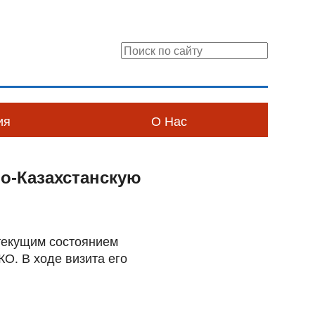
ия
О Нас
ро-Казахстанскую
 текущим состоянием
КО. В ходе визита его