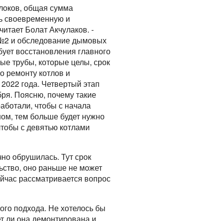
блоков, общая сумма
ить своевременную и
итает Болат Акчулаков. -
 №2 и обследование дымовых
ебует восстановления главного
ые трубы, которые целы, срок
о ремонту котлов и
2022 года. Четвертый этап
бря. Поясню, почему такие
работали, чтобы с начала
ном, тем больше будет нужно
 чтобы с девятью котлами
но обрушилась. Тут срок
льство, оно раньше не может
ейчас рассматривается вопрос
ого подхода. Не хотелось бы
ет ли она демонтирована и