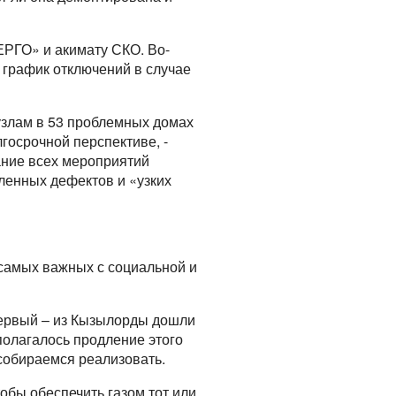
ЕРГО» и акимату СКО. Во-
 график отключений в случае
 узлам в 53 проблемных домах
лгосрочной перспективе, -
ание всех мероприятий
ленных дефектов и «узких
 самых важных с социальной и
 первый – из Кызылорды дошли
дполагалось продление этого
собираемся реализовать.
обы обеспечить газом тот или