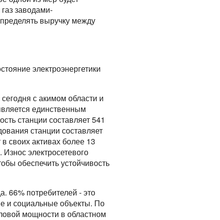
газ заводами-
спределять выручку между
стояние электроэнергетики
 сегодня с акимом области и
 является единственным
ость станции составляет 541
дования станции составляет
 в своих активах более 13
. Износ электросетевого
тобы обеспечить устойчивость
а. 66% потребителей - это
е и социальные объекты. По
пловой мощности в областном