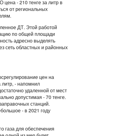
 цена - 210 тенге за литр в
ться от региональных
елям.
вленное ДТ. Этой работой
мацию по общей площади
жность адресно выделять
ез сеть областных и районных
госрегулирование цен на
 литр, - напомнил
достаточно удаленной от мест
ально допустимая - 70 тенге.
озаправочных станций.
большое - в 2021 году
о газа для обеспечения
е одной из мер будет