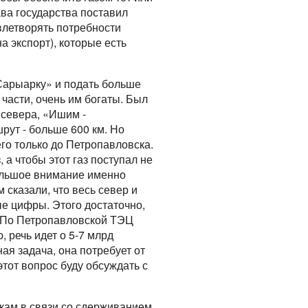
ава государства поставил
овлетворять потребности
а экспорт), которые есть
«Сарыарку» и подать больше
 части, очень им богаты. Был
с севера, «Ишим -
рут - больше 600 км. Но
 его только до Петропавловска.
 а чтобы этот газ поступал не
большое внимание именно
 сказали, что весь север и
ые цифры. Этого достаточно,
. По Петропавловской ТЭЦ
, речь идет о 5-7 млрд
ая задача, она потребует от
этот вопрос буду обсуждать с
кам в связи со сдерживанием