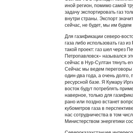
иной регион, помимо самой тр
задачу экспортировать газ тол
внутри страны. Экспорт значит
сейчас, не будет, мы им буде
Для газификации северо-восто
газа либо использовать газ из
такой проект: газ шел через П
Петропавловск» назывался это
сейчас в Нур-Султан тянуть ег
Сейчас мы ведем переговоры по
один-два года, а очень долг
ресурсной базе. Я Кумару Ирг
восток будут потреблять приме
наверное, только для газифи
рано или поздно встанет вопро
кубометров газа в перспектив
нас сотрудничества в том числ
Министерством энергетики со
Североказахстанцев интересо