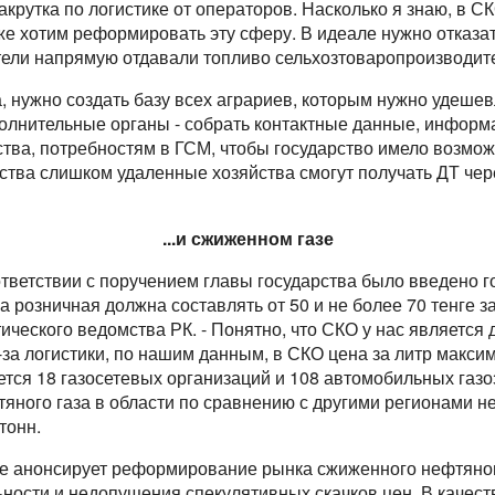
крутка по логистике от операторов. Насколько я знаю, в СКО
же хотим реформировать эту сферу. В идеале нужно отказа
тели напрямую отдавали топливо сельхозтоваропроизводит
а, нужно создать базу всех аграриев, которым нужно удеше
олнительные органы - собрать контактные данные, инфор
ства, потребностям в ГСМ, чтобы государство имело возмо
ства слишком удаленные хозяйства смогут получать ДТ чер
...и сжиженном газе
соответствии с поручением главы государства было введено 
 розничная должна составлять от 50 и не более 70 тенге за
ического ведомства РК. - Понятно, что СКО у нас является 
-за логистики, по нашим данным, в СКО цена за литр максим
ется 18 газосетевых организаций и 108 автомобильных газ
ного газа в области по сравнению с другими регионами не
тонн.
же анонсирует реформирование рынка сжиженного нефтяног
ности и недопущения спекулятивных скачков цен. В качеств