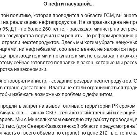
О нефти насущной...
 той политике, которая проводится в области ГСМ, вы знаете
 на реализацию нефтепродуктов. На заправках цена не пре
 95, ДТ - не более 260 тенге, - рассказал министр на встреч
лава государства поручил нам решить. По реформированию 
в отрасли нефтепродуктов. Здесь мы хотим убрать ненужны
нциями, ни нефтебазами, соответственно, не являются пер
ду производителями и покупателями, не оказывая никаких у
тому сейчас готовятся поправки в закон, которые мы расс
рства нацэкономики.
бно говорил министр, - создание резерва нефтепродуктов. 
 в стране достаточен. Власти не стали ограничиваться тра
тобы избежать возможных проблем с дефицитом.
 продлить запрет на вывоз топлива с территории РК сроко
 Акчулаков. - Так как СКО - сельскохозяйственный и сеющий
рариев. Мы с Минсельхозом ежегодно эту работу проводим, 
00 тыс. (для Северо-Казахстанской области предусмотрена 
 часть от всего объема по стране) по цене 212 тыс. тенге за