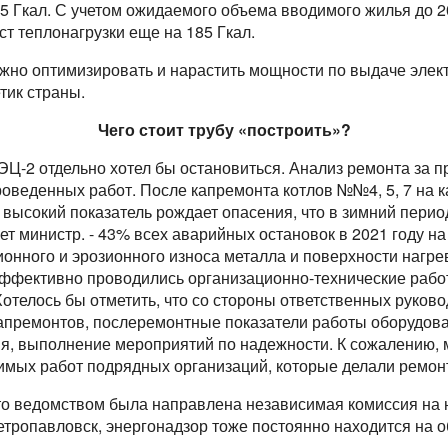
5 Гкал. С учетом ожидаемого объема вводимого жилья до 202
ст теплонагрузки еще на 185 Гкал.
нужно оптимизировать и нарастить мощности по выдаче элект
тик страны.
Чего стоит трубу «построить»?
ЭЦ-2 отдельно хотел бы остановиться. Анализ ремонта за п
роведенных работ. После капремонта котлов №№4, 5, 7 на к
 высокий показатель рождает опасения, что в зимний перио
ает министр. - 43% всех аварийных остановок в 2021 году 
онного и эрозионного износа металла и поверхности нагрев
еэффективно проводились организационно-технические рабо
отелось бы отметить, что со стороны ответственных руков
премонтов, послеремонтные показатели работы оборудова
я, выполнение мероприятий по надежности. К сожалению, 
имых работ подрядных организаций, которые делали ремонт
что ведомством была направлена независимая комиссия на
тропавловск, энергонадзор тоже постоянно находится на о