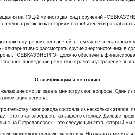
овещания на ТЭЦ-2 министр дал ряд поручений «СЕВКАЗЭН
з теплонагрузок по категориям потребителей и разработать
одготовке внутренних теплосетей, в том числе элеваторным
 - альтернативно рассмотреть другие энергоисточники в до
стороны, «СЕВКАЗЭНЕРГО» должно обеспечить финансиров
ественное проведение ремонтных работ и устранение выяв
О газификации и не только
 желающие смогли задать министру свои вопросы. Один из
 газификация региона.
роительству газопровода состояла из нескольких этапов:
ду – этот этап завершен, газ зашел в столицу. Дальше пре
льше на Петропавловск – это следующий этап, который мы 
ную межведомственную экспертизу. Но нужно отметить: чт