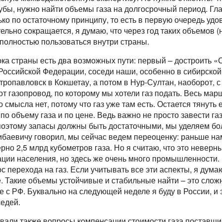
убы, нужно найти объемы газа на долгосрочный период. Гл
ько по остаточному принципу, то есть в первую очередь уд
ельно сокращается, я думаю, что через год таких объемов (н
м полностью пользоваться внутри страны.
ка страны есть два возможных пути: первый – достроить 
 Российской Федерации, соседи наши, особенно в сибирской
етропавловск в Кокшетау, а потом в Нур-Султан, наоборот, 
т газопровод, по которому мы хотели газ подать. Весь марш
о смысла нет, потому что газ уже там есть. Остается тянуть
 объему газа и по цене. Ведь важно не просто завести газ,
о, поэтому запасы должны быть достаточными, мы уделяем 
ибаевичу говорил, мы сейчас ведем переоценку: раньше нам
рно 2,5 млрд кубометров газа. Но я считаю, что это неверн
кации населения, но здесь же очень много промышленности
с перехода на газ. Если учитывать все эти аспекты, я думаю
е. Такие объемы устойчивые и стабильные найти – это сложн
е с РФ. Буквально на следующей неделе я буду в России, и 
седей.
вали также вопросы компенсации стоимости газа поставщи