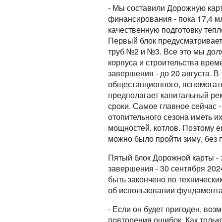
- Мы составили Дорожную карт
финансирования - пока 17,4 мл
качественную подготовку тепл
Первый блок предусматривае
труб №2 и №3. Все это мы дол
корпуса и строительства врем
завершения - до 20 августа. 
общестанционного, вспомогате
предполагает капитальный рем
сроки. Самое главное сейчас -
отопительного сезона иметь и
мощностей, котлов. Поэтому ещ
можно было пройти зиму, без 
Пятый блок Дорожной карты - 
завершения - 30 сентября 2024
быть закончено по технически
об использовании фундамента
- Если он будет пригоден, во
повторения ошибок. Как тольк