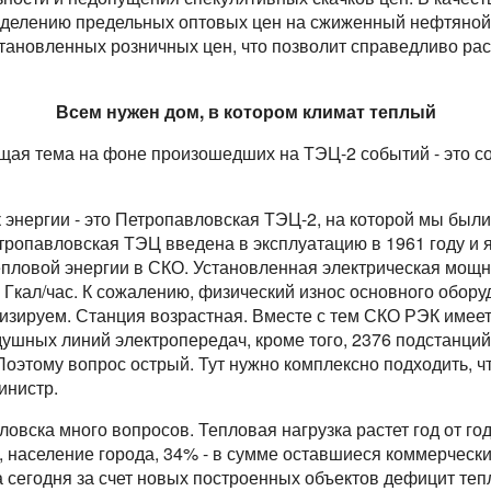
еделению предельных оптовых цен на сжиженный нефтяной 
становленных розничных цен, что позволит справедливо ра
Всем нужен дом, в котором климат теплый
ая тема на фоне произошедших на ТЭЦ-2 событий - это со
к энергии - это Петропавловская ТЭЦ-2, на которой мы были
етропавловская ТЭЦ введена в эксплуатацию в 1961 году и
епловой энергии в СКО. Установленная электрическая мощн
 Гкал/час. К сожалению, физический износ основного обору
ртизируем. Станция возрастная. Вместе с тем СКО РЭК имеет
душных линий электропередач, кроме того, 2376 подстанций
Поэтому вопрос острый. Тут нужно комплексно подходить, ч
инистр.
вска много вопросов. Тепловая нагрузка растет год от год
 население города, 34% - в сумме оставшиеся коммерчески
а сегодня за счет новых построенных объектов дефицит те