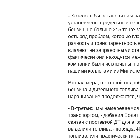
- Хотелось бы остановиться на
установлены предельные цены
бензин, не больше 215 тенге за
есть ряд проблем, которые г
рачность и транспарентность 
владеют ни заправочными ста
фактически они находятся меж
компании были исключены, поэ
нашими коллегами из Министе
Вторая мера, о которой подро
бензина и дизельного топлива
наращивание продолжается, ч
- В-третьих, мы намереваемся
транспортом, - добавил Болат
связан с поставкой ДТ для аг
выделили топлива - порядка 4
топлива, или практически пятая