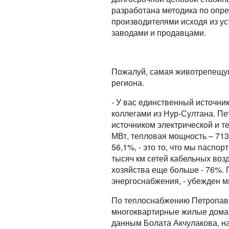
разработана методика по опр
производителями исходя из у
заводами и продавцами.
Пожалуй, самая животрепещущ
региона.
- У вас единственный источни
коллегами из Нур-Султана. П
источником электрической и т
МВт, тепловая мощность – 713
56,1%, - это то, что мы паспо
тысяч км сетей кабельных воз
хозяйства еще больше - 76%. 
энергоснабжения, - убежден м
По теплоснабжению Петропавло
многоквартирные жилые дома,
данным Болата Акчулакова, н