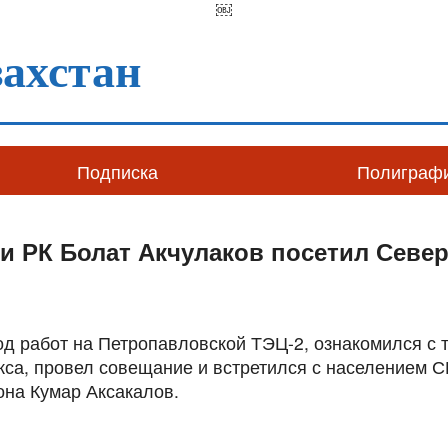
￼
ахстан
Подписка
Полиграф
и РК Болат Акчулаков посетил Севе
од работ на Петропавловской ТЭЦ-2, ознакомился с
кса, провел совещание и встретился с населением С
она Кумар Аксакалов.