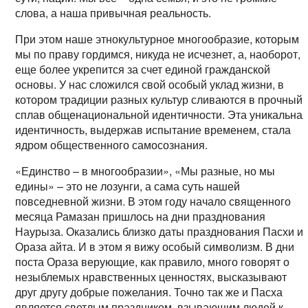
слова, а наша привычная реальность.
При этом наше этнокультурное многообразие, которым
мы по праву гордимся, никуда не исчезнет, а, наоборот,
еще более укрепится за счет единой гражданской
основы. У нас сложился свой особый уклад жизни, в
котором традиции разных культур сливаются в прочный
сплав общенациональной идентичности. Эта уникальна
идентичность, выдержав испытание временем, стала
ядром общественного самосознания.
«Единство – в многообразии», «Мы разные, но мы
едины» – это не лозунги, а сама суть нашей
повседневной жизни. В этом году начало священного
месяца Рамазан пришлось на дни празднования
Наурыза. Оказались близко даты празднования Пасхи и
Ораза айта. И в этом я вижу особый символизм. В дни
поста Ораза верующие, как правило, много говорят о
незыблемых нравственных ценностях, высказывают
друг другу добрые пожелания. Точно так же и Пасха
является светлым праздником, взывающим людей к