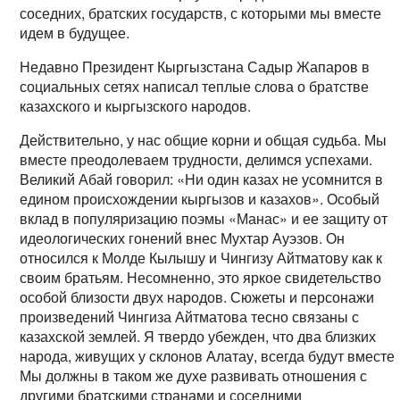
соседних, братских государств, с которыми мы вместе
идем в будущее.
Недавно Президент Кыргызстана Садыр Жапаров в
социальных сетях написал теплые слова о братстве
казахского и кыргызского народов.
Действительно, у нас общие корни и общая судьба. Мы
вместе преодолеваем трудности, делимся успехами.
Великий Абай говорил: «Ни один казах не усомнится в
едином происхождении кыргызов и казахов». Особый
вклад в популяризацию поэмы «Манас» и ее защиту от
идеологических гонений внес Мухтар Ауэзов. Он
относился к Молде Кылышу и Чингизу Айтматову как к
своим братьям. Несомненно, это яркое свидетельство
особой близости двух народов. Сюжеты и персонажи
произведений Чингиза Айтматова тесно связаны с
казахской землей. Я твердо убежден, что два близких
народа, живущих у склонов Алатау, всегда будут вместе.
Мы должны в таком же духе развивать отношения с
другими братскими странами и соседними