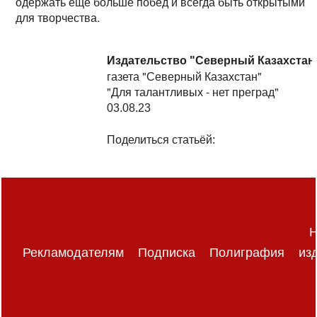
одержать еще больше побед и всегда быть открытыми
для творчества.
Издательство "Северный Казахстан
газета "Северный Казахстан"
"Для талантливых - нет преград"
03.08.23
Поделиться статьёй:
Н
Рекламодателям
Подписка
Полиграфия
из